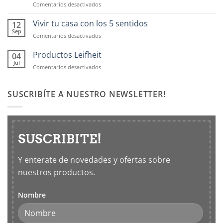
en
Comentarios desactivados
Contenedores
OXO:
Vivir tu casa con los 5 sentidos
12
Frascos
Sep
en
Comentarios desactivados
hermticos
Vivir
para
tu
Productos Leifheit
04
cocina
casa
Jul
en
Comentarios desactivados
con
Productos
los
Leifheit
5
SUSCRIBÍTE A NUESTRO NEWSLETTER!
sentidos
SUSCRIBITE!
Y enterate de novedades y ofertas sobre
nuestros productos.
Nombre