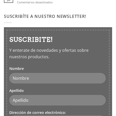
en
Comentarios desactivados
con
Productos
los
Leifheit
5
SUSCRIBÍTE A NUESTRO NEWSLETTER!
sentidos
SUSCRIBITE!
Y enterate de novedades y ofertas sobre
nuestros productos.
Nombre
Apellido
Dirección de correo electrónico: