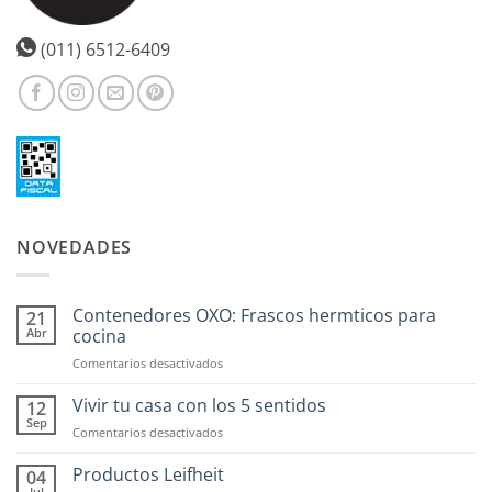
(011) 6512-6409
NOVEDADES
Contenedores OXO: Frascos hermticos para
21
Abr
cocina
en
Comentarios desactivados
Contenedores
OXO:
Vivir tu casa con los 5 sentidos
12
Frascos
Sep
en
Comentarios desactivados
hermticos
Vivir
para
tu
Productos Leifheit
04
cocina
casa
Jul