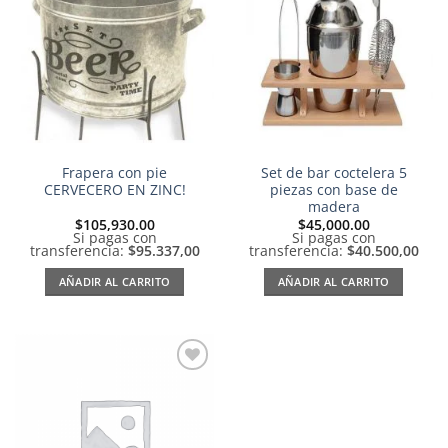
Añadir
Añadir
a la
a la
lista de
lista de
deseos
deseos
Frapera con pie
Set de bar coctelera 5
CERVECERO EN ZINC!
piezas con base de
madera
$
105,930.00
$
45,000.00
Si pagas con
Si pagas con
transferencia:
$95.337,00
transferencia:
$40.500,00
AÑADIR AL CARRITO
AÑADIR AL CARRITO
Añadir
a la
lista de
deseos