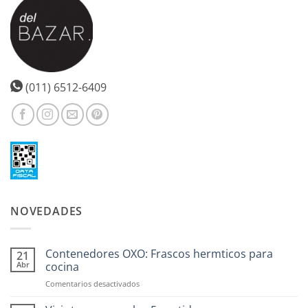
(011) 6512-6409
NOVEDADES
Contenedores OXO: Frascos hermticos para
21
Abr
cocina
en
Comentarios desactivados
Contenedores
OXO: