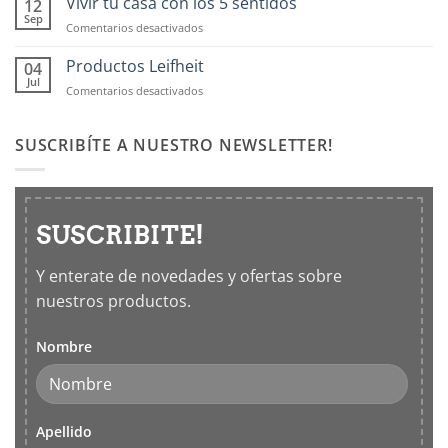
Vivir tu casa con los 5 sentidos
12
Frascos
Sep
en
Comentarios desactivados
hermticos
Vivir
para
tu
Productos Leifheit
04
cocina
casa
Jul
en
Comentarios desactivados
con
Productos
los
Leifheit
5
SUSCRIBÍTE A NUESTRO NEWSLETTER!
sentidos
SUSCRIBITE!
Y enterate de novedades y ofertas sobre
nuestros productos.
Nombre
Apellido