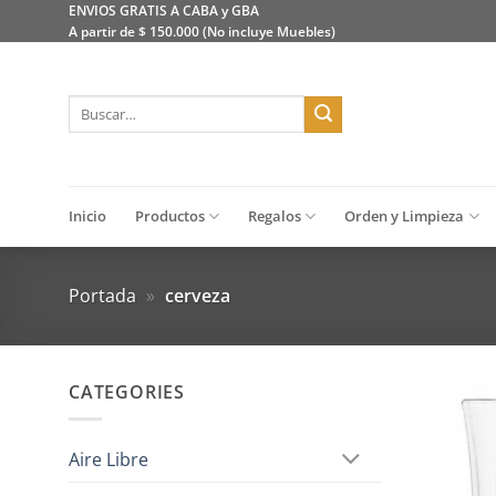
Saltar
ENVIOS GRATIS A CABA y GBA
A partir de $ 150.000 (No incluye Muebles)
al
contenido
Buscar
por:
Inicio
Productos
Regalos
Orden y Limpieza
Portada
»
cerveza
CATEGORIES
Aire Libre