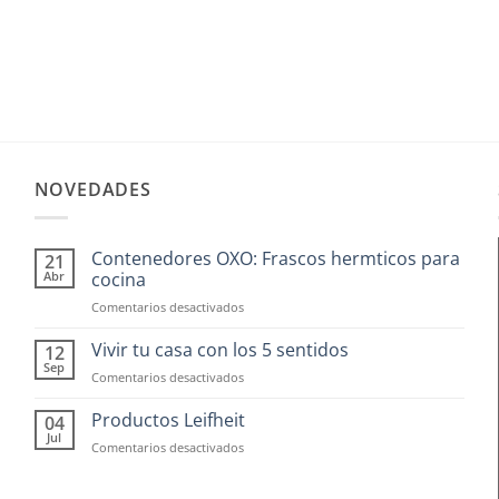
NOVEDADES
Contenedores OXO: Frascos hermticos para
21
Abr
cocina
en
Comentarios desactivados
Contenedores
OXO:
Vivir tu casa con los 5 sentidos
12
Frascos
Sep
en
Comentarios desactivados
hermticos
Vivir
para
tu
Productos Leifheit
04
cocina
casa
Jul
en
Comentarios desactivados
con
Productos
los
Leifheit
5