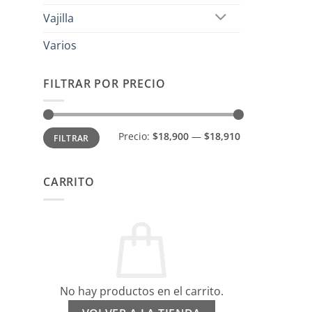
Vajilla
Varios
FILTRAR POR PRECIO
Precio
Precio
Precio:
$18,900
—
$18,910
FILTRAR
mínimo
máximo
CARRITO
No hay productos en el carrito.