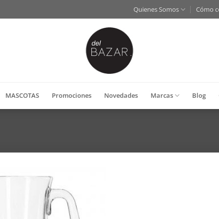
Quienes Somos
Cómo c
MASCOTAS
Promociones
Novedades
Marcas
Blog
Añadir
a la
lista de
deseos