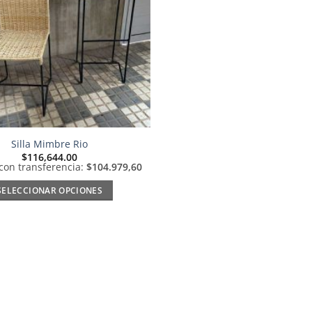
Silla Mimbre Rio
$
116,644.00
 con transferencia:
$104.979,60
SELECCIONAR OPCIONES
Este
producto
tiene
múltiples
variantes.
Las
opciones