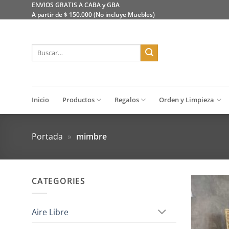
Saltar
ENVIOS GRATIS A CABA y GBA
A partir de $ 150.000 (No incluye Muebles)
al
contenido
Buscar
por:
Inicio
Productos
Regalos
Orden y Limpieza
Portada
»
mimbre
CATEGORIES
Aire Libre