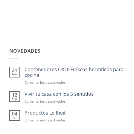
NOVEDADES
Contenedores OXO: Frascos hermticos para
21
Abr
cocina
en
Comentarios desactivados
Contenedores
OXO:
Vivir tu casa con los 5 sentidos
12
Frascos
Sep
en
Comentarios desactivados
hermticos
Vivir
para
tu
Productos Leifheit
04
cocina
casa
Jul
en
Comentarios desactivados
con
Productos
los
Leifheit
5