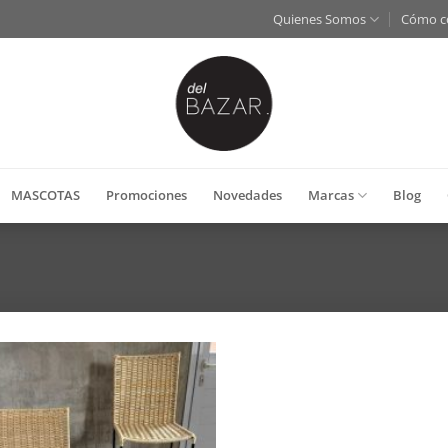
Quienes Somos
Cómo c
MASCOTAS
Promociones
Novedades
Marcas
Blog
Añadir
a la
lista de
deseos