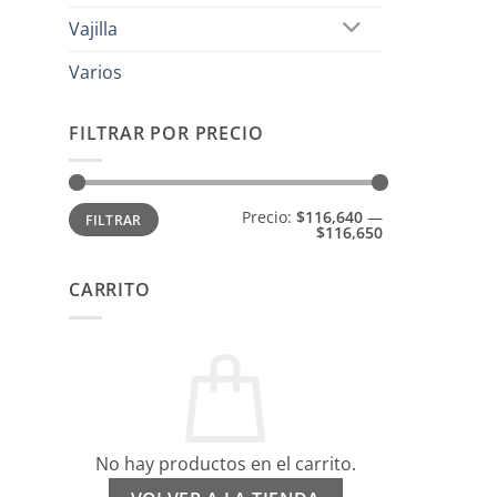
Vajilla
Varios
FILTRAR POR PRECIO
Precio
Precio
Precio:
$116,640
—
FILTRAR
mínimo
máximo
$116,650
CARRITO
No hay productos en el carrito.