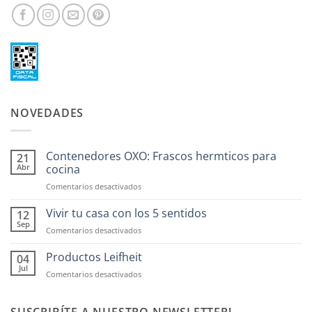
NOVEDADES
Contenedores OXO: Frascos hermticos para
21
Abr
cocina
en
Comentarios desactivados
Contenedores
OXO:
Vivir tu casa con los 5 sentidos
12
Frascos
Sep
en
Comentarios desactivados
hermticos
Vivir
para
tu
Productos Leifheit
04
cocina
casa
Jul
en
Comentarios desactivados
con
Productos
los
Leifheit
5