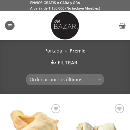
Saltar
ENVIOS GRATIS A CABA y GBA
A partir de $ 150.000 (No incluye Muebles)
al
contenido
Portada
»
Premio
FILTRAR
Añadir
Añadir
a la
a la
lista de
lista de
deseos
deseos