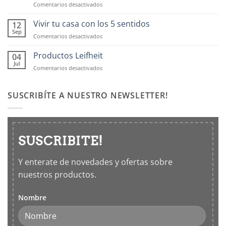
en
Comentarios desactivados
Contenedores
OXO:
Vivir tu casa con los 5 sentidos
12
Frascos
Sep
en
Comentarios desactivados
hermticos
Vivir
para
tu
Productos Leifheit
04
cocina
casa
Jul
en
Comentarios desactivados
con
Productos
los
Leifheit
5
SUSCRIBÍTE A NUESTRO NEWSLETTER!
sentidos
SUSCRIBITE!
Y enterate de novedades y ofertas sobre
nuestros productos.
Nombre