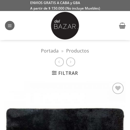
Saltar
ENVIOS GRATIS A CABA y GBA
A partir de $ 150.000 (No incluye Muebles)
al
contenido
Portada
»
Productos
FILTRAR
Añadir
a la
lista
de
deseos