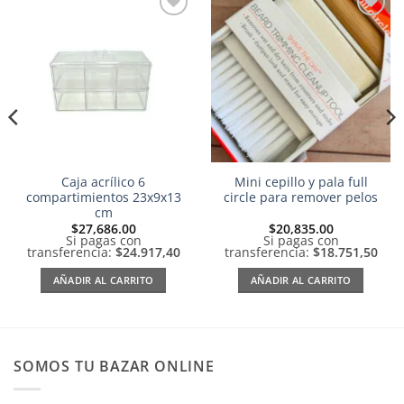
Añadir
Añadir
a la
a la
lista de
lista de
deseos
deseos
Caja acrílico 6
Mini cepillo y pala full
compartimientos 23x9x13
circle para remover pelos
cm
$
27,686.00
$
20,835.00
Si pagas con
Si pagas con
transferencia:
$24.917,40
transferencia:
$18.751,50
AÑADIR AL CARRITO
AÑADIR AL CARRITO
SOMOS TU BAZAR ONLINE