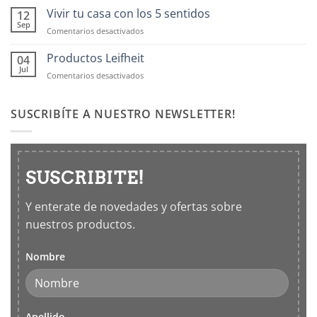
OXO:
Vivir tu casa con los 5 sentidos
12
Frascos
Sep
en
Comentarios desactivados
hermticos
Vivir
para
tu
Productos Leifheit
04
cocina
casa
Jul
en
Comentarios desactivados
con
Productos
los
Leifheit
5
SUSCRIBÍTE A NUESTRO NEWSLETTER!
sentidos
SUSCRIBITE!
Y enterate de novedades y ofertas sobre
nuestros productos.
Nombre
Apellido