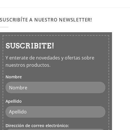
producto
tiene
múltiples
SUSCRIBÍTE A NUESTRO NEWSLETTER!
variantes.
Las
opciones
SUSCRIBITE!
se
pueden
Y enterate de novedades y ofertas sobre
elegir
nuestros productos.
en
la
Nombre
página
de
producto
Apellido
Dirección de correo electrónico: