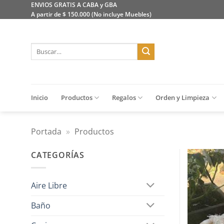
Saltar
ENVIOS GRATIS A CABA y GBA
A partir de $ 150.000 (No incluye Muebles)
al
contenido
Buscar
por:
Inicio
Productos
Regalos
Orden y Limpieza
Portada
»
Productos
CATEGORÍAS
Aire Libre
Baño