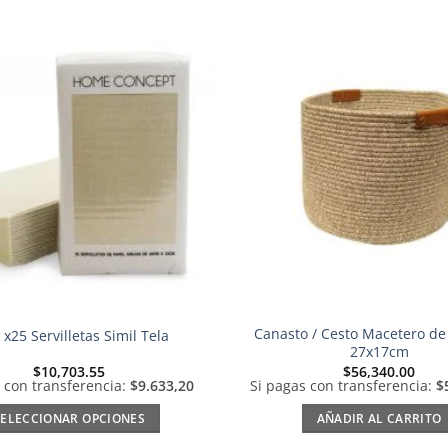
Añadir
a la
lista de
deseos
Canasto / Cesto Macetero de
 x25 Servilletas Simil Tela
27x17cm
$
10,703.55
$
56,340.00
 con transferencia:
$9.633,20
Si pagas con transferencia:
$
SELECCIONAR OPCIONES
AÑADIR AL CARRITO
Este