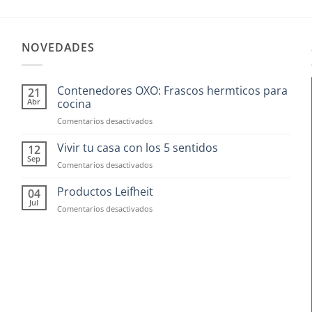
producto
tiene
múltiples
NOVEDADES
variantes.
Las
Contenedores OXO: Frascos hermticos para
21
opciones
Abr
cocina
se
en
Comentarios desactivados
pueden
Contenedores
elegir
OXO:
Vivir tu casa con los 5 sentidos
12
Frascos
en
Sep
en
Comentarios desactivados
hermticos
la
Vivir
para
tu
página
Productos Leifheit
04
cocina
casa
Jul
de
en
Comentarios desactivados
con
Productos
producto
los
Leifheit
5
sentidos