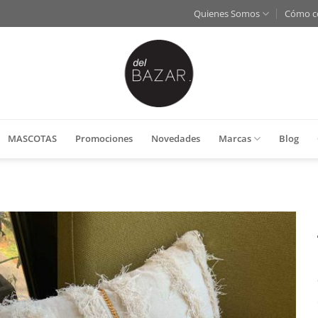
Quienes Somos
Cómo c
MASCOTAS
Promociones
Novedades
Marcas
Blog
Añadir
a la
lista
de
deseos