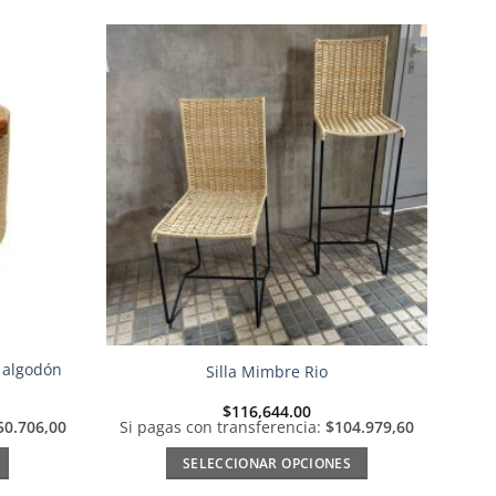
Añadir
Añadir
a la
a la
lista de
lista de
deseos
deseos
 algodón
Silla Mimbre Rio
$
116,644.00
50.706,00
Si pagas con transferencia:
$104.979,60
SELECCIONAR OPCIONES
Este