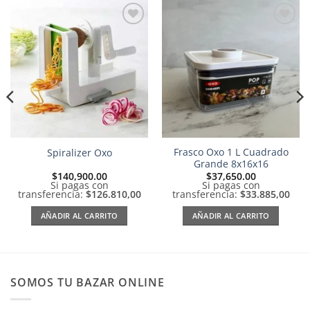
Añadir
Añadir
a la
a la
lista de
lista de
deseos
deseos
Frasco Oxo 1 L Cuadrado
Spiralizer Oxo
Grande 8x16x16
$
140,900.00
$
37,650.00
Si pagas con
Si pagas con
transferencia:
$126.810,00
transferencia:
$33.885,00
AÑADIR AL CARRITO
AÑADIR AL CARRITO
SOMOS TU BAZAR ONLINE