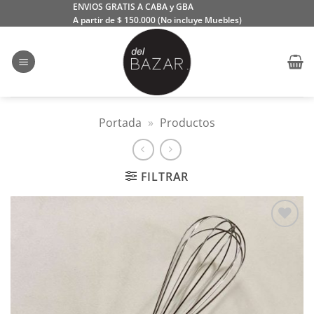
Saltar
ENVIOS GRATIS A CABA y GBA
A partir de $ 150.000 (No incluye Muebles)
al
contenido
Portada
»
Productos
FILTRAR
Añadir
a la
lista
de
deseos