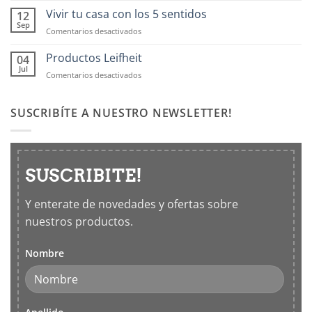
OXO:
Vivir tu casa con los 5 sentidos
12
Frascos
Sep
en
Comentarios desactivados
hermticos
Vivir
para
tu
Productos Leifheit
04
cocina
casa
Jul
en
Comentarios desactivados
con
Productos
los
Leifheit
5
SUSCRIBÍTE A NUESTRO NEWSLETTER!
sentidos
SUSCRIBITE!
Y enterate de novedades y ofertas sobre
nuestros productos.
Nombre