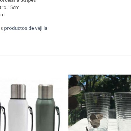
tro 15cm
cm
ás
productos de vajilla
Añadir
a la
lista de
deseos