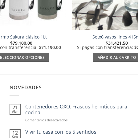
rmo Sakura clásico 1Lt
Setx6 vasos lines 415
$
79,100.00
$
31,421.50
 con transferencia:
$71.190,00
Si pagas con transferencia:
$
SELECCIONAR OPCIONES
AÑADIR AL CARRITO
Este
producto
tiene
múltiples
NOVEDADES
variantes.
Las
Contenedores OXO: Frascos hermticos para
21
opciones
Abr
cocina
se
en
Comentarios desactivados
pueden
Contenedores
elegir
OXO:
Vivir tu casa con los 5 sentidos
12
Frascos
en
Sep