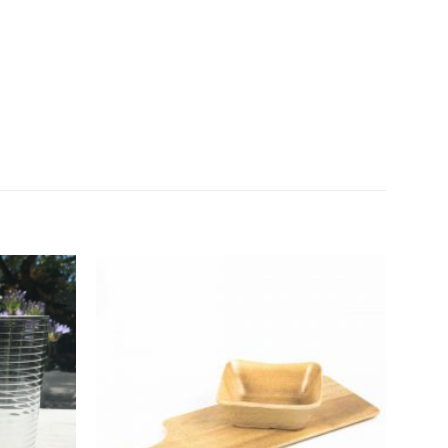
Añadir
Añadir
a la
a la
lista de
lista de
deseos
deseos