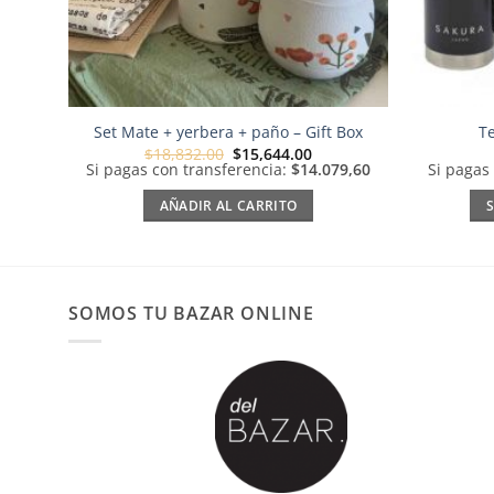
Set Mate + yerbera + paño – Gift Box
Te
El
El
$
18,832.00
$
15,644.00
precio
precio
Si pagas con transferencia:
$14.079,60
Si pagas
original
actual
era:
es:
AÑADIR AL CARRITO
$18,832.00.
$15,644.00.
SOMOS TU BAZAR ONLINE