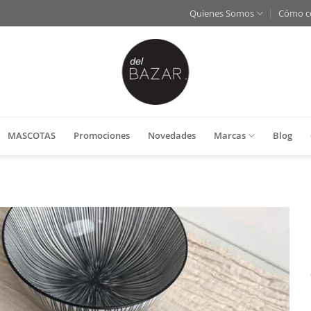
Quienes Somos
Cómo c
MASCOTAS
Promociones
Novedades
Marcas
Blog
Añadir
a la
lista
de
deseos