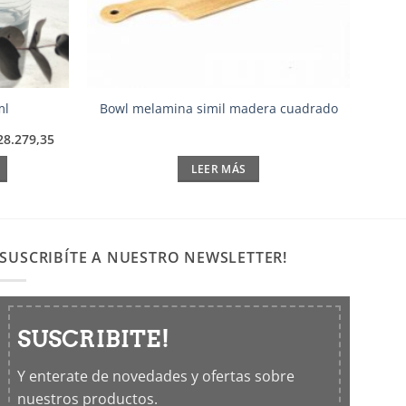
ml
Bowl melamina simil madera cuadrado
28.279,35
LEER MÁS
SUSCRIBÍTE A NUESTRO NEWSLETTER!
SUSCRIBITE!
Y enterate de novedades y ofertas sobre
nuestros productos.