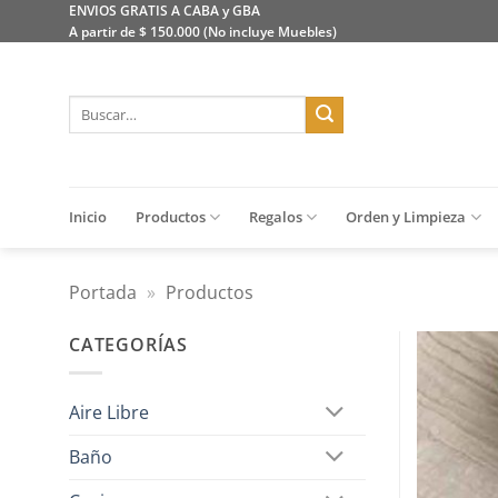
Saltar
ENVIOS GRATIS A CABA y GBA
A partir de $ 150.000 (No incluye Muebles)
al
contenido
Buscar
por:
Inicio
Productos
Regalos
Orden y Limpieza
Portada
»
Productos
CATEGORÍAS
Aire Libre
Baño