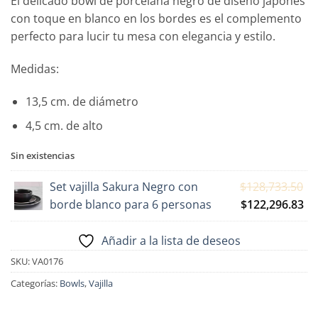
El delicado bowl de porcelana negro de diseño japonés
con toque en blanco en los bordes es el complemento
perfecto para lucir tu mesa con elegancia y estilo.
Medidas:
13,5 cm. de diámetro
4,5 cm. de alto
Sin existencias
Set vajilla Sakura Negro con
$
128,733.50
El
El
borde blanco para 6 personas
$
122,296.83
precio
pr
original
ac
Añadir a la lista de deseos
era:
es:
SKU:
VA0176
$128,733.50.
$1
Categorías:
Bowls
,
Vajilla