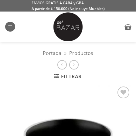
Saltar
ENVIOS GRATIS A CABA y GBA
A partir de $ 150.000 (No incluye Muebles)
al
contenido
Portada
»
Productos
FILTRAR
Añadir
a la
lista
de
deseos