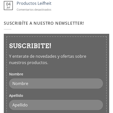
tu
Productos Leifheit
04
cocina
casa
Jul
en
Comentarios desactivados
con
Productos
los
Leifheit
5
SUSCRIBÍTE A NUESTRO NEWSLETTER!
sentidos
SUSCRIBITE!
Y enterate de novedades y ofertas sobre
nuestros productos.
Nombre
Apellido