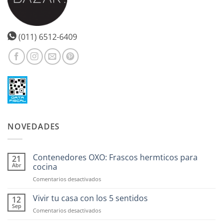
(011) 6512-6409
NOVEDADES
Contenedores OXO: Frascos hermticos para
21
Abr
cocina
en
Comentarios desactivados
Contenedores
OXO:
Vivir tu casa con los 5 sentidos
12
Frascos
Sep
en
Comentarios desactivados
hermticos
Vivir
para