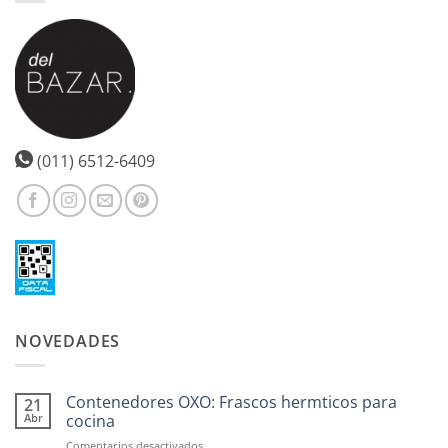
Las
opciones
se
pueden
elegir
en
la
página
(011) 6512-6409
de
producto
NOVEDADES
Contenedores OXO: Frascos hermticos para
21
Abr
cocina
en
Comentarios desactivados