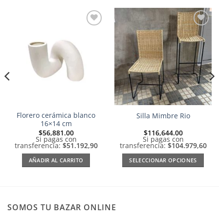
Añadir
Añadir
a la
a la
lista de
lista de
deseos
deseos
Florero cerámica blanco
Silla Mimbre Rio
16×14 cm
$
56,881.00
$
116,644.00
Si pagas con
Si pagas con
transferencia:
$51.192,90
transferencia:
$104.979,60
AÑADIR AL CARRITO
SELECCIONAR OPCIONES
Este
producto
tiene
múltiples
SOMOS TU BAZAR ONLINE
variantes.