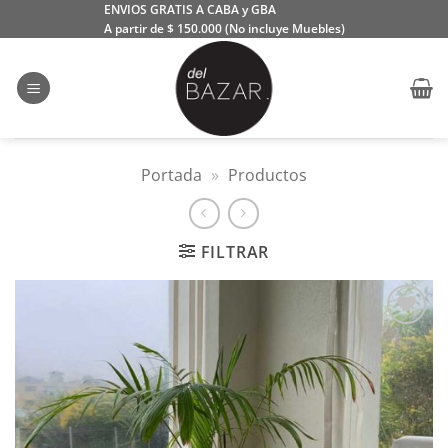
Saltar
ENVIOS GRATIS A CABA y GBA
A partir de $ 150.000 (No incluye Muebles)
al
contenido
Portada
»
Productos
FILTRAR
Añadir
a la
lista
de
deseos