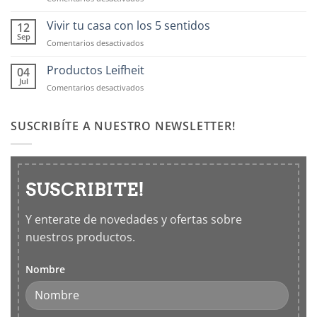
Contenedores
OXO:
Vivir tu casa con los 5 sentidos
12
Frascos
Sep
en
Comentarios desactivados
hermticos
Vivir
para
tu
Productos Leifheit
04
cocina
casa
Jul
en
Comentarios desactivados
con
Productos
los
Leifheit
5
SUSCRIBÍTE A NUESTRO NEWSLETTER!
sentidos
SUSCRIBITE!
Y enterate de novedades y ofertas sobre
nuestros productos.
Nombre