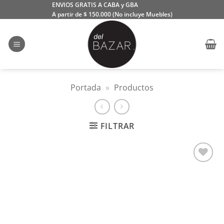
Saltar
ENVIOS GRATIS A CABA y GBA
A partir de $ 150.000 (No incluye Muebles)
al
contenido
Portada
»
Productos
FILTRAR
Añadir
a la
lista
de
deseos