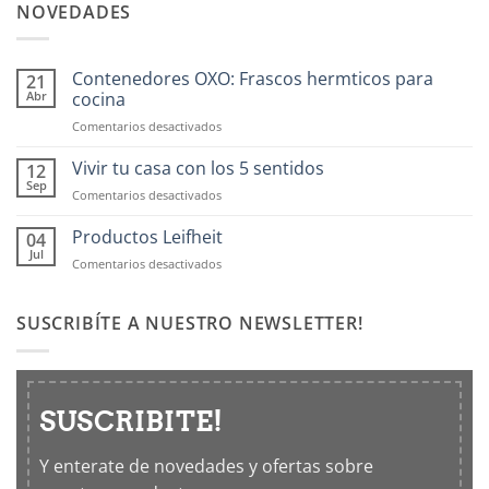
NOVEDADES
Contenedores OXO: Frascos hermticos para
21
Abr
cocina
en
Comentarios desactivados
Contenedores
OXO:
Vivir tu casa con los 5 sentidos
12
Frascos
Sep
en
Comentarios desactivados
hermticos
Vivir
para
tu
Productos Leifheit
04
cocina
casa
Jul
en
Comentarios desactivados
con
Productos
los
Leifheit
5
SUSCRIBÍTE A NUESTRO NEWSLETTER!
sentidos
SUSCRIBITE!
Y enterate de novedades y ofertas sobre