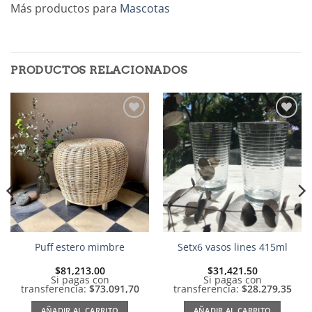
Más productos para
Mascotas
PRODUCTOS RELACIONADOS
Añadir
Añadir
a la
a la
lista de
lista de
deseos
deseos
Puff estero mimbre
Setx6 vasos lines 415ml
$
81,213.00
$
31,421.50
Si pagas con
Si pagas con
transferencia:
$73.091,70
transferencia:
$28.279,35
AÑADIR AL CARRITO
AÑADIR AL CARRITO