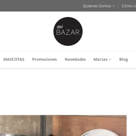
Quienes Somos
Cómo c
MASCOTAS
Promociones
Novedades
Marcas
Blog
Añadir
a la
lista
de
deseos