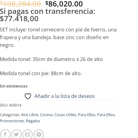
El
El
108,284.00
86,020.00
$
$
precio
precio
Si pagas con transferencia:
original
actual
$77.418,00
era:
es:
SET incluye: tonel cervecero con pie de hierro, una
$108,284.00.
$86,020.00.
frapera y una bandeja. base zinc con diseño en
negro.
Medida tonel: 35cm de diametro x 26 de alto
Medida tonel con pie: 88cm de alto.
Sin existencias
Añadir a la lista de deseos
SKU:
AI0014
Categorías:
Aire Libre
,
Cocina
,
Cosas Utiles
,
Para Ellas
,
Para Ellos
,
Promociones
,
Regalos