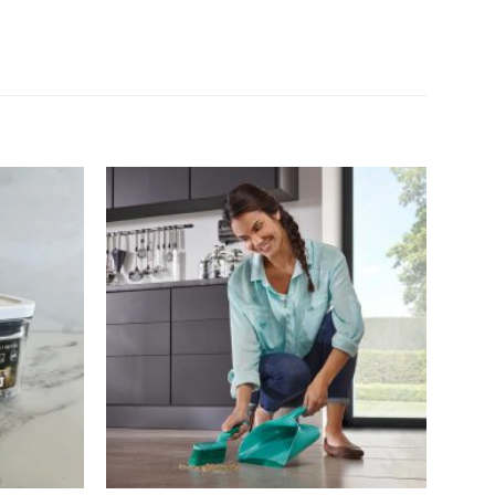
Añadir
Añadir
a la
a la
lista de
lista de
deseos
deseos