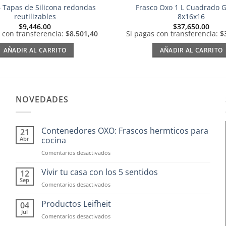
6 Tapas de Silicona redondas
Frasco Oxo 1 L Cuadrado 
reutilizables
8x16x16
$
9,446.00
$
37,650.00
 con transferencia:
$8.501,40
Si pagas con transferencia:
$
AÑADIR AL CARRITO
AÑADIR AL CARRITO
NOVEDADES
Contenedores OXO: Frascos hermticos para
21
Abr
cocina
en
Comentarios desactivados
Contenedores
OXO:
Vivir tu casa con los 5 sentidos
12
Frascos
Sep
en
Comentarios desactivados
hermticos
Vivir
para
tu
Productos Leifheit
04
cocina
casa
Jul
en
Comentarios desactivados
con
Productos