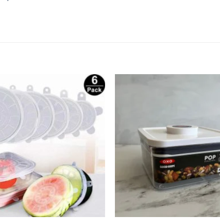
Añadir
a la
lista de
deseos