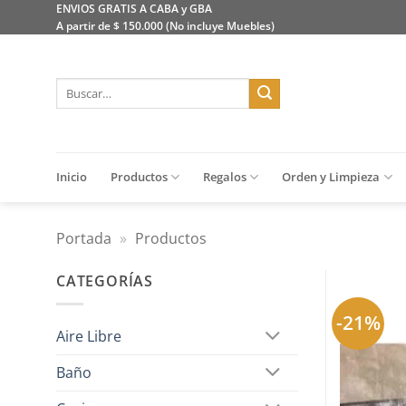
Saltar
ENVIOS GRATIS A CABA y GBA
A partir de $ 150.000 (No incluye Muebles)
al
contenido
Buscar
por:
Inicio
Productos
Regalos
Orden y Limpieza
Portada
»
Productos
CATEGORÍAS
-21%
Aire Libre
Baño