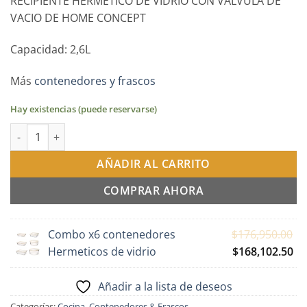
RECIPIENTE HERMETICO DE VIDRIO CON VALVULA DE
VACIO DE HOME CONCEPT
Capacidad: 2,6L
Más
contenedores y frascos
Hay existencias (puede reservarse)
Contenedor Hermetico rectangular de vidrio - 2.6L cantidad
AÑADIR AL CARRITO
COMPRAR AHORA
Combo x6 contenedores
$
176,950.00
El
El
Hermeticos de vidrio
$
168,102.50
precio
pr
original
ac
Añadir a la lista de deseos
era:
es:
Categorías:
Cocina
,
Contenedores & Frascos