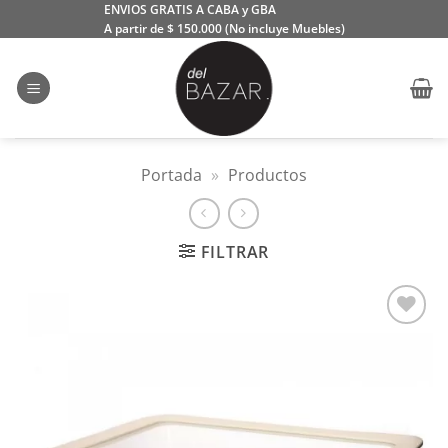
Saltar
ENVIOS GRATIS A CABA y GBA
A partir de $ 150.000 (No incluye Muebles)
al
contenido
Portada
»
Productos
FILTRAR
Añadir
a la
lista
de
deseos