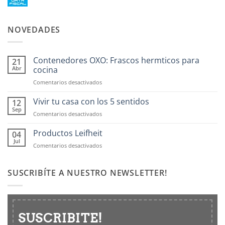
NOVEDADES
Contenedores OXO: Frascos hermticos para
21
Abr
cocina
en
Comentarios desactivados
Contenedores
OXO:
Vivir tu casa con los 5 sentidos
12
Frascos
Sep
en
Comentarios desactivados
hermticos
Vivir
para
tu
Productos Leifheit
04
cocina
casa
Jul
en
Comentarios desactivados
con
Productos
los
Leifheit
5
SUSCRIBÍTE A NUESTRO NEWSLETTER!
sentidos
SUSCRIBITE!