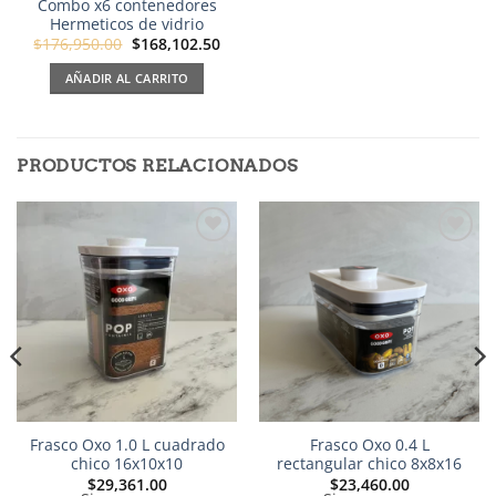
Combo x6 contenedores
Hermeticos de vidrio
El
El
$
176,950.00
$
168,102.50
precio
precio
original
actual
AÑADIR AL CARRITO
era:
es:
$176,950.00.
$168,102.50.
PRODUCTOS RELACIONADOS
Añadir
Añadir
a la
a la
lista de
lista de
deseos
deseos
Frasco Oxo 1.0 L cuadrado
Frasco Oxo 0.4 L
chico 16x10x10
rectangular chico 8x8x16
$
29,361.00
$
23,460.00