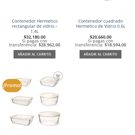
Contenedor Hermetico
Contenedor cuadrado
rectangular de vidrio –
Hermetico de Vidrio 0.6L
1.4L
$
32,180.00
$
20,660.00
Si pagas con
Si pagas con
transferencia:
$28.962,00
transferencia:
$18.594,00
AÑADIR AL CARRITO
AÑADIR AL CARRITO
¡Promo!
Añadir
a la
lista de
deseos