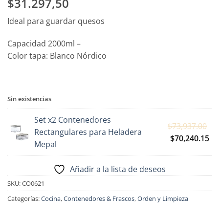
$31.297,50
Ideal para guardar quesos
Capacidad 2000ml –
Color tapa: Blanco Nórdico
Sin existencias
Set x2 Contenedores
El
$
73,937.00
Rectangulares para Heladera
pr
El
$
70,240.15
Mepal
or
pr
er
ac
Añadir a la lista de deseos
$7
es:
SKU:
CO0621
$7
Categorías:
Cocina
,
Contenedores & Frascos
,
Orden y Limpieza