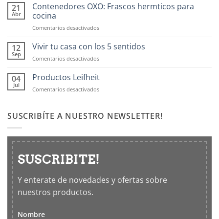
Contenedores OXO: Frascos hermticos para
21
Abr
cocina
en
Comentarios desactivados
Contenedores
OXO:
Vivir tu casa con los 5 sentidos
12
Frascos
Sep
en
Comentarios desactivados
hermticos
Vivir
para
tu
Productos Leifheit
04
cocina
casa
Jul
en
Comentarios desactivados
con
Productos
los
Leifheit
5
SUSCRIBÍTE A NUESTRO NEWSLETTER!
sentidos
SUSCRIBITE!
Y enterate de novedades y ofertas sobre
nuestros productos.
Nombre