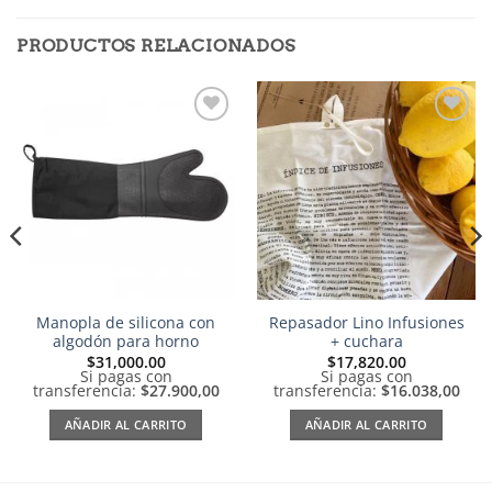
PRODUCTOS RELACIONADOS
Añadir
Añadir
a la
a la
lista de
lista de
deseos
deseos
Manopla de silicona con
Repasador Lino Infusiones
algodón para horno
+ cuchara
$
31,000.00
$
17,820.00
Si pagas con
Si pagas con
transferencia:
$27.900,00
transferencia:
$16.038,00
AÑADIR AL CARRITO
AÑADIR AL CARRITO