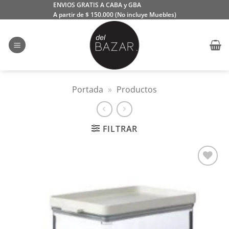
Saltar
ENVIOS GRATIS A CABA y GBA
A partir de $ 150.000 (No incluye Muebles)
al
contenido
Portada
»
Productos
FILTRAR
Añadir
a la
lista
de
deseos