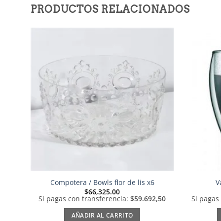
PRODUCTOS RELACIONADOS
Añadir
a la
lista de
deseos
Compotera / Bowls flor de lis x6
V
$
66,325.00
Si pagas con transferencia:
$59.692,50
Si pagas
AÑADIR AL CARRITO