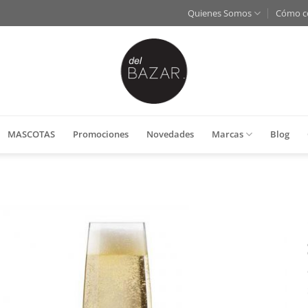
Quienes Somos
Cómo c
MASCOTAS
Promociones
Novedades
Marcas
Blog
Añadir
a la
lista
de
deseos