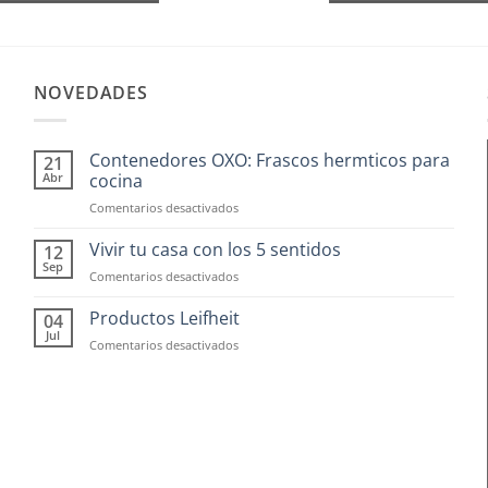
NOVEDADES
Contenedores OXO: Frascos hermticos para
21
Abr
cocina
en
Comentarios desactivados
Contenedores
OXO:
Vivir tu casa con los 5 sentidos
12
Frascos
Sep
en
Comentarios desactivados
hermticos
Vivir
para
tu
Productos Leifheit
04
cocina
casa
Jul
en
Comentarios desactivados
con
Productos
los
Leifheit
5
sentidos