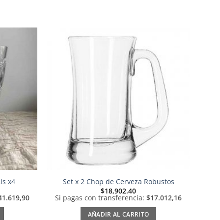
Añadir
Añadir
a la
a la
lista de
lista de
deseos
deseos
is x4
Set x 2 Chop de Cerveza Robustos
$
18,902.40
41.619,90
Si pagas con transferencia:
$17.012,16
AÑADIR AL CARRITO