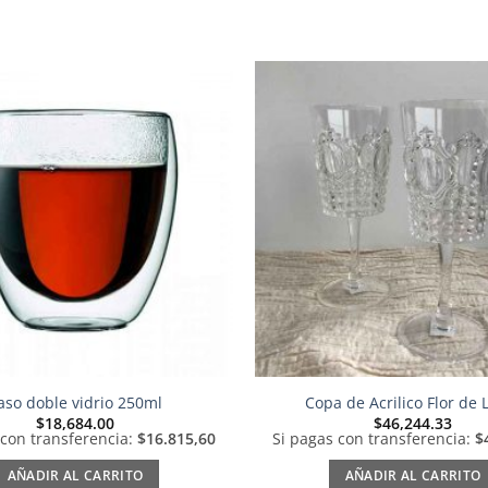
Añadir
a la
lista de
deseos
aso doble vidrio 250ml
Copa de Acrilico Flor de L
$
18,684.00
$
46,244.33
 con transferencia:
$16.815,60
Si pagas con transferencia:
$
AÑADIR AL CARRITO
AÑADIR AL CARRITO