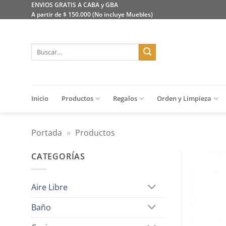
Saltar
ENVIOS GRATIS A CABA y GBA
A partir de $ 150.000 (No incluye Muebles)
al
contenido
Buscar
por:
Inicio
Productos
Regalos
Orden y Limpieza
Portada
»
Productos
CATEGORÍAS
Aire Libre
Baño