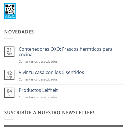
NOVEDADES
Contenedores OXO: Frascos hermticos para
21
Abr
cocina
en
Comentarios desactivados
Contenedores
OXO:
Vivir tu casa con los 5 sentidos
12
Frascos
Sep
en
Comentarios desactivados
hermticos
Vivir
para
tu
Productos Leifheit
04
cocina
casa
Jul
en
Comentarios desactivados
con
Productos
los
Leifheit
5
SUSCRIBÍTE A NUESTRO NEWSLETTER!
sentidos