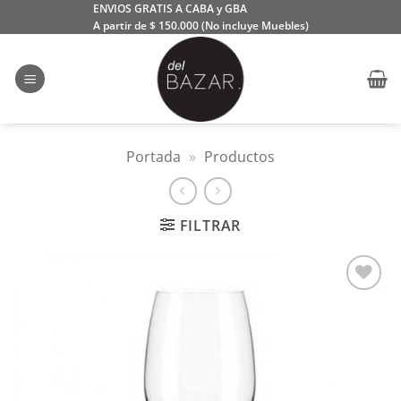
Saltar
ENVIOS GRATIS A CABA y GBA
A partir de $ 150.000 (No incluye Muebles)
al
contenido
Portada
»
Productos
FILTRAR
Añadir
a la
lista
de
deseos