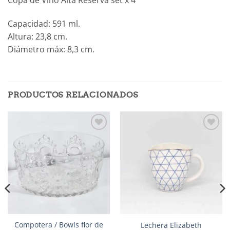
Capacidad: 591 ml.
Altura: 23,8 cm.
Diámetro máx: 8,3 cm.
PRODUCTOS RELACIONADOS
Añadir
Añadir
a la
a la
lista de
lista de
deseos
deseos
Compotera / Bowls flor de
Lechera Elizabeth