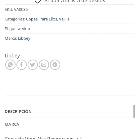
Añadir a la lista de deseos
SKU:
VA0036
Categorías:
Copas
,
Para Ellos
,
Vajilla
Etiqueta:
vino
Marca:
Libbey
Libbey
DESCRIPCIÓN
MARCA
Copa de Vino Alta Reserva set x 4