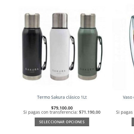
Añadir
a la
lista de
deseos
Termo Sakura clásico 1Lt
Vaso 
$
79,100.00
Si pagas con transferencia:
$71.190,00
Si pagas
SELECCIONAR OPCIONES
Este