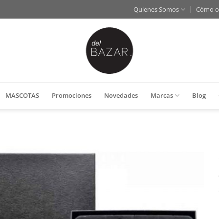
Quienes Somos
Cómo c
MASCOTAS
Promociones
Novedades
Marcas
Blog
Añadir
a la
lista
de
deseos