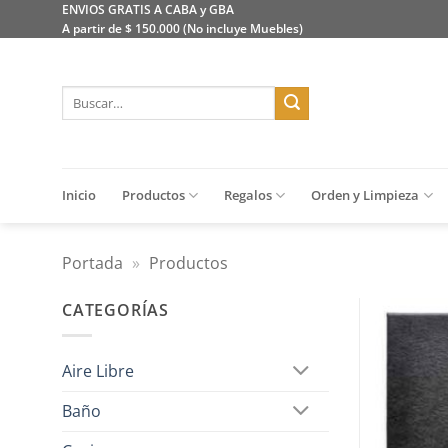
Saltar
ENVIOS GRATIS A CABA y GBA
A partir de $ 150.000 (No incluye Muebles)
al
contenido
Buscar
por:
Inicio
Productos
Regalos
Orden y Limpieza
Portada
»
Productos
CATEGORÍAS
Aire Libre
Baño