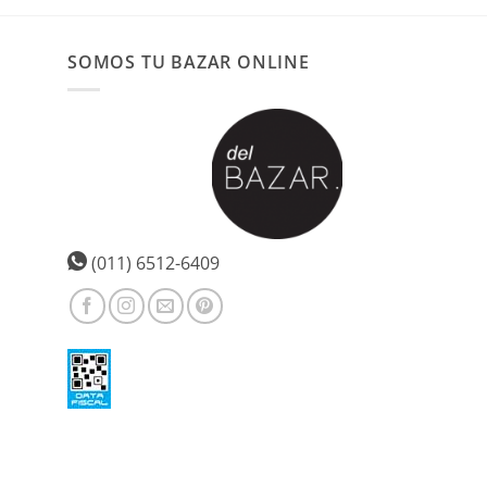
producto
tiene
múltiples
SOMOS TU BAZAR ONLINE
variantes.
Las
opciones
se
pueden
elegir
en
la
(011) 6512-6409
página
de
producto