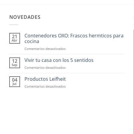
NOVEDADES
Contenedores OXO: Frascos hermticos para
21
Abr
cocina
en
Comentarios desactivados
Contenedores
OXO:
Vivir tu casa con los 5 sentidos
12
Frascos
Sep
en
Comentarios desactivados
hermticos
Vivir
para
tu
Productos Leifheit
04
cocina
casa
Jul
en
Comentarios desactivados
con
Productos
los
Leifheit
5
sentidos