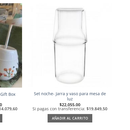
Añadir
Añadir
a la
a la
lista de
lista de
deseos
deseos
Set noche- Jarra y vaso para mesa de
Gift Box
luz
El
00
$
22,055.00
precio
14.079,60
Si pagas con transferencia:
$19.849,50
actual
es:
AÑADIR AL CARRITO
0.
$15,644.00.