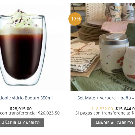
-17%
Añadir
a la
lista de
deseos
doble vidrio Bodum 350ml
Set Mate + yerbera + paño – 
El
$
28,915.00
$
18,832.00
$
15,644.
precio
 con transferencia:
$26.023,50
Si pagas con transferencia:
$
original
era:
AÑADIR AL CARRITO
AÑADIR AL CARRITO
$18,832.0