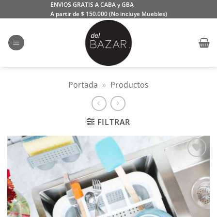
Saltar
ENVIOS GRATIS A CABA y GBA
A partir de $ 150.000 (No incluye Muebles)
al
contenido
Portada
»
Productos
FILTRAR
Añadir
a la
lista
de
deseos