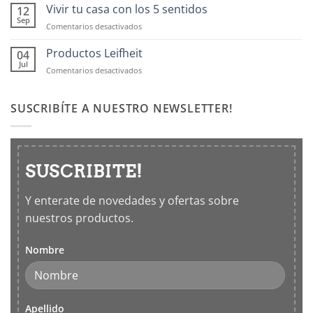
OXO:
Vivir tu casa con los 5 sentidos
12
Frascos
Sep
en
Comentarios desactivados
hermticos
Vivir
para
tu
Productos Leifheit
04
cocina
casa
Jul
en
Comentarios desactivados
con
Productos
los
Leifheit
5
SUSCRIBÍTE A NUESTRO NEWSLETTER!
sentidos
SUSCRIBITE!
Y enterate de novedades y ofertas sobre
nuestros productos.
Nombre
Apellido