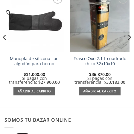
Añadir
Añadir
a la
a la
lista de
lista de
deseos
deseos
Manopla de silicona con
Frasco Oxo 2.1 L cuadrado
algodón para horno
chico 32x10x10
$
31,000.00
$
36,870.00
Si pagas con
Si pagas con
transferencia:
$27.900,00
transferencia:
$33.183,00
AÑADIR AL CARRITO
AÑADIR AL CARRITO
SOMOS TU BAZAR ONLINE