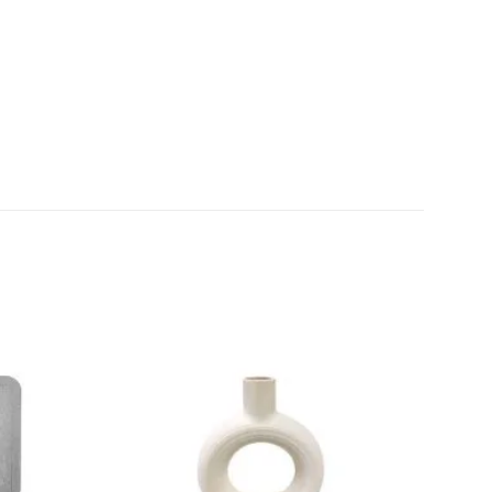
Añadir
Añadir
a la
a la
lista de
lista de
deseos
deseos