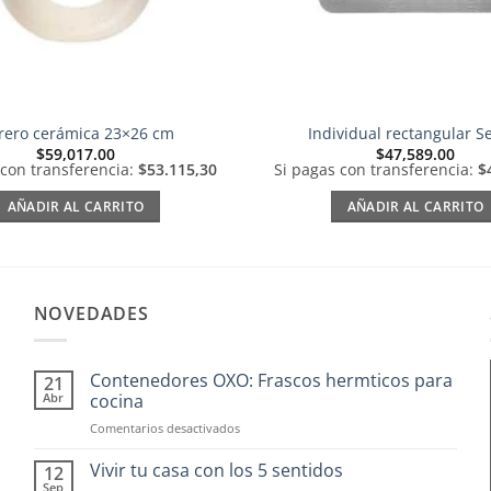
orero cerámica 23×26 cm
Individual rectangular Se
$
59,017.00
$
47,589.00
 con transferencia:
$53.115,30
Si pagas con transferencia:
$
AÑADIR AL CARRITO
AÑADIR AL CARRITO
NOVEDADES
Contenedores OXO: Frascos hermticos para
21
Abr
cocina
en
Comentarios desactivados
Contenedores
OXO:
Vivir tu casa con los 5 sentidos
12
Frascos
Sep