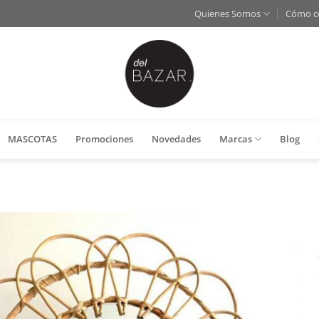
Quienes Somos
Cómo c
MASCOTAS
Promociones
Novedades
Marcas
Blog
Añadir
a la
lista
de
deseos