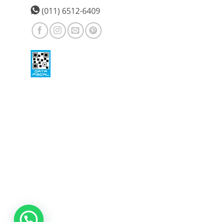
la
(011) 6512-6409
página
de
producto