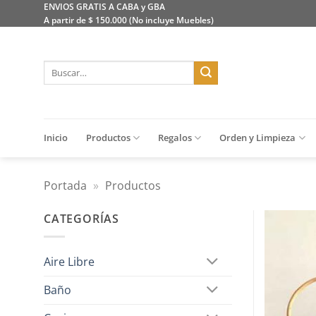
Saltar
ENVIOS GRATIS A CABA y GBA
A partir de $ 150.000 (No incluye Muebles)
al
contenido
Buscar
por:
Inicio
Productos
Regalos
Orden y Limpieza
Portada
»
Productos
CATEGORÍAS
Aire Libre
Baño