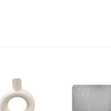
Añadir
a la
lista de
deseos