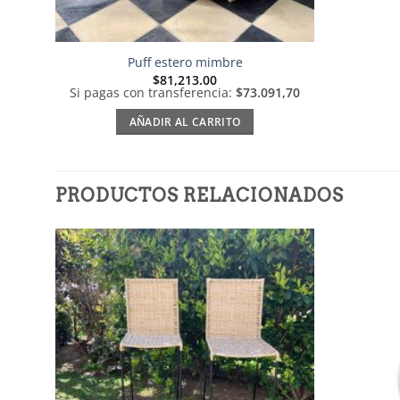
Puff estero mimbre
$
81,213.00
Si pagas con transferencia:
$73.091,70
AÑADIR AL CARRITO
PRODUCTOS RELACIONADOS
Añadir
a la
lista de
deseos