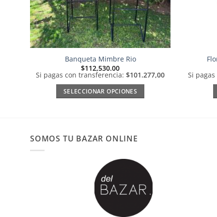
Banqueta Mimbre Rio
Fl
$
112,530.00
Si pagas con transferencia:
$101.277,00
Si pagas
SELECCIONAR OPCIONES
Este
producto
tiene
múltiples
SOMOS TU BAZAR ONLINE
variantes.
Las
opciones
se
pueden
elegir
en