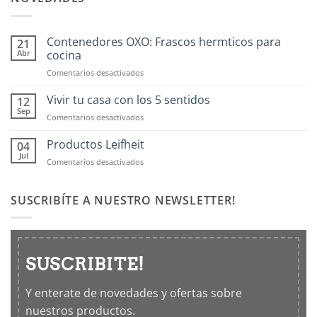
Contenedores OXO: Frascos hermticos para
21
Abr
cocina
en
Comentarios desactivados
Contenedores
OXO:
Vivir tu casa con los 5 sentidos
12
Frascos
Sep
en
Comentarios desactivados
hermticos
Vivir
para
tu
Productos Leifheit
04
cocina
casa
Jul
en
Comentarios desactivados
con
Productos
los
Leifheit
5
SUSCRIBÍTE A NUESTRO NEWSLETTER!
sentidos
SUSCRIBITE!
Y enterate de novedades y ofertas sobre
nuestros productos.