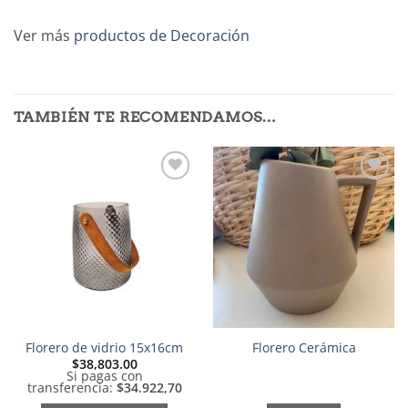
Ver más
productos de Decoración
TAMBIÉN TE RECOMENDAMOS…
Añadir
Añadir
a la
a la
lista de
lista de
deseos
deseos
Florero de vidrio 15x16cm
Florero Cerámica
$
38,803.00
Si pagas con
transferencia:
$34.922,70