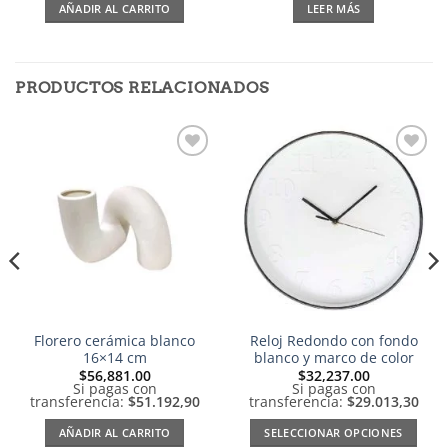
AÑADIR AL CARRITO
LEER MÁS
PRODUCTOS RELACIONADOS
Añadir
Añadir
a la
a la
lista de
lista de
deseos
deseos
Florero cerámica blanco
Reloj Redondo con fondo
16×14 cm
blanco y marco de color
$
56,881.00
$
32,237.00
Si pagas con
Si pagas con
transferencia:
$51.192,90
transferencia:
$29.013,30
AÑADIR AL CARRITO
SELECCIONAR OPCIONES