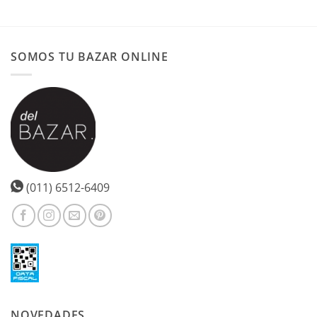
Este
producto
tiene
múltiples
SOMOS TU BAZAR ONLINE
variantes.
Las
opciones
se
pueden
elegir
en
la
página
(011) 6512-6409
de
producto
NOVEDADES