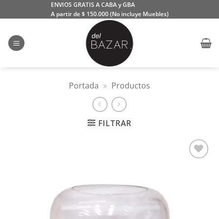
Saltar
ENVIOS GRATIS A CABA y GBA
A partir de $ 150.000 (No incluye Muebles)
al
contenido
Portada
»
Productos
FILTRAR
Añadir
a la
lista
de
deseos