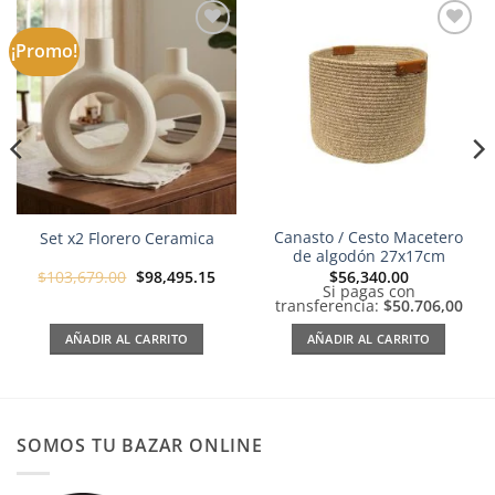
¡Promo!
Añadir
Añadir
a la
a la
lista de
lista de
deseos
deseos
Canasto / Cesto Macetero
Set x2 Florero Ceramica
de algodón 27x17cm
El
El
$
103,679.00
$
98,495.15
$
56,340.00
precio
precio
Si pagas con
original
actual
transferencia:
$50.706,00
era:
es:
$103,679.00.
$98,495.15.
AÑADIR AL CARRITO
AÑADIR AL CARRITO
SOMOS TU BAZAR ONLINE