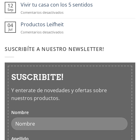
OXO:
Vivir tu casa con los 5 sentidos
12
Frascos
Sep
en
Comentarios desactivados
hermticos
Vivir
para
tu
Productos Leifheit
04
cocina
casa
Jul
en
Comentarios desactivados
con
Productos
los
Leifheit
5
SUSCRIBÍTE A NUESTRO NEWSLETTER!
sentidos
SUSCRIBITE!
Y enterate de novedades y ofertas sobre
nuestros productos.
Nombre
Apellido