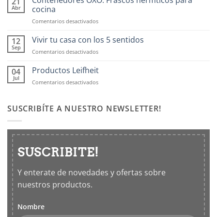
Contenedores OXO: Frascos hermticos para
21
Abr
cocina
en
Comentarios desactivados
Contenedores
OXO:
Vivir tu casa con los 5 sentidos
12
Frascos
Sep
en
Comentarios desactivados
hermticos
Vivir
para
tu
Productos Leifheit
04
cocina
casa
Jul
en
Comentarios desactivados
con
Productos
los
Leifheit
5
SUSCRIBÍTE A NUESTRO NEWSLETTER!
sentidos
SUSCRIBITE!
Y enterate de novedades y ofertas sobre
nuestros productos.
Nombre