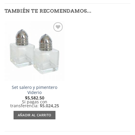
TAMBIÉN TE RECOMENDAMOS…
Añadir
a la
lista de
deseos
Set salero y pimentero
Viderio
$
5,582.50
Si pagas con
transferencia:
$5.024,25
AÑADIR AL CARRITO