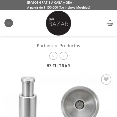
Saltar
ENVIOS GRATIS A CABA y GBA
A partir de $ 150.000 (No incluye Muebles)
al
contenido
Portada
»
Productos
FILTRAR
Añadir
a la
lista
de
deseos