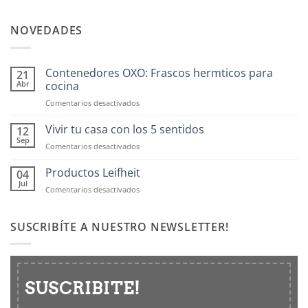
NOVEDADES
Contenedores OXO: Frascos hermticos para
21
Abr
cocina
en
Comentarios desactivados
Contenedores
OXO:
Vivir tu casa con los 5 sentidos
12
Frascos
Sep
en
Comentarios desactivados
hermticos
Vivir
para
tu
Productos Leifheit
04
cocina
casa
Jul
en
Comentarios desactivados
con
Productos
los
Leifheit
5
SUSCRIBÍTE A NUESTRO NEWSLETTER!
sentidos
SUSCRIBITE!