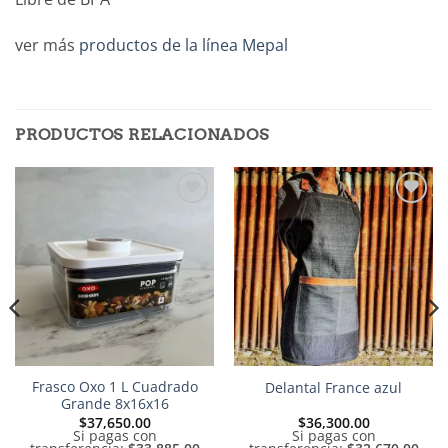
ver más
productos de la línea Mepal
PRODUCTOS RELACIONADOS
Añadir
Añadir
a la
a la
lista de
lista de
deseos
deseos
Frasco Oxo 1 L Cuadrado
Delantal France azul
Grande 8x16x16
$
37,650.00
$
36,300.00
Si pagas con
Si pagas con