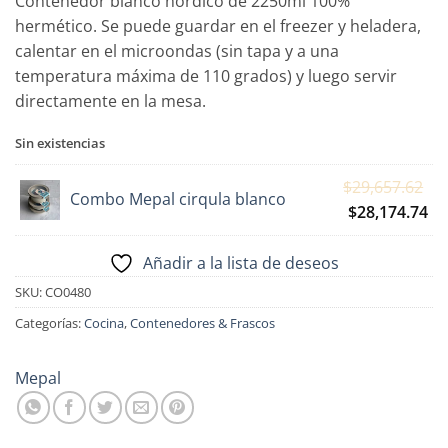
Contenedor blanco nórdico de 2250ml 100%
hermético. Se puede guardar en el freezer y heladera,
calentar en el microondas (sin tapa y a una
temperatura máxima de 110 grados) y luego servir
directamente en la mesa.
Sin existencias
El
$
29,657.62
Combo Mepal cirqula blanco
pr
El
$
28,174.74
or
pr
er
ac
Añadir a la lista de deseos
$2
es:
SKU:
CO0480
$2
Categorías:
Cocina
,
Contenedores & Frascos
Mepal