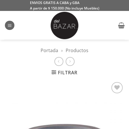
Saltar
ENVIOS GRATIS A CABA y GBA
A partir de $ 150.000 (No incluye Muebles)
al
contenido
Portada
»
Productos
FILTRAR
Añadir
a la
lista
de
deseos