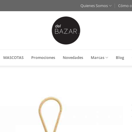
Quienes Somos
Cómo c
MASCOTAS
Promociones
Novedades
Marcas
Blog
Añadir
a la
lista
de
deseos