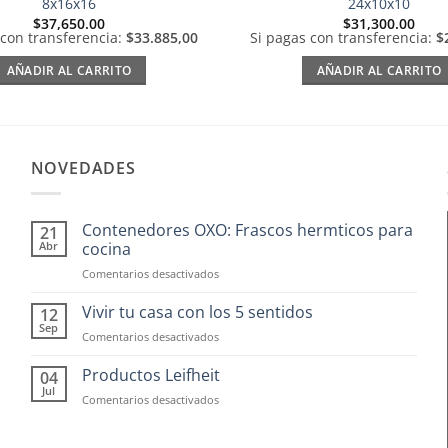
8x16x16
24x10x10
$
37,650.00
$
31,300.00
 con transferencia:
$33.885,00
Si pagas con transferencia:
$
AÑADIR AL CARRITO
AÑADIR AL CARRITO
NOVEDADES
Contenedores OXO: Frascos hermticos para
21
Abr
cocina
en
Comentarios desactivados
Contenedores
OXO:
Vivir tu casa con los 5 sentidos
12
Frascos
Sep
en
Comentarios desactivados
hermticos
Vivir
para
tu
Productos Leifheit
04
cocina
casa
Jul
en
Comentarios desactivados
con
Productos
los
Leifheit
5