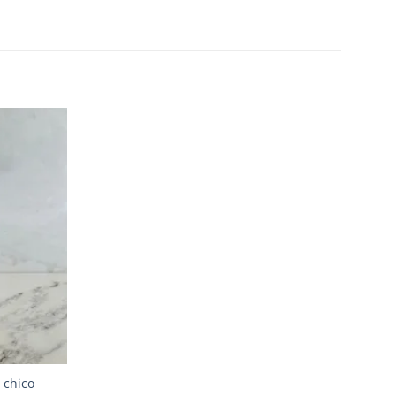
Añadir
a la
lista de
deseos
 chico