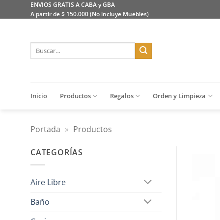
Saltar
ENVIOS GRATIS A CABA y GBA
A partir de $ 150.000 (No incluye Muebles)
al
contenido
Buscar
por:
Inicio
Productos
Regalos
Orden y Limpieza
Portada
»
Productos
CATEGORÍAS
Aire Libre
Baño