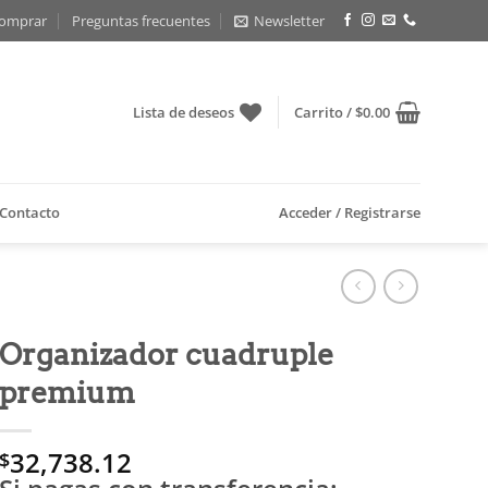
omprar
Preguntas frecuentes
Newsletter
Lista de deseos
Carrito /
$
0.00
Contacto
Acceder / Registrarse
Organizador cuadruple
premium
32,738.12
$