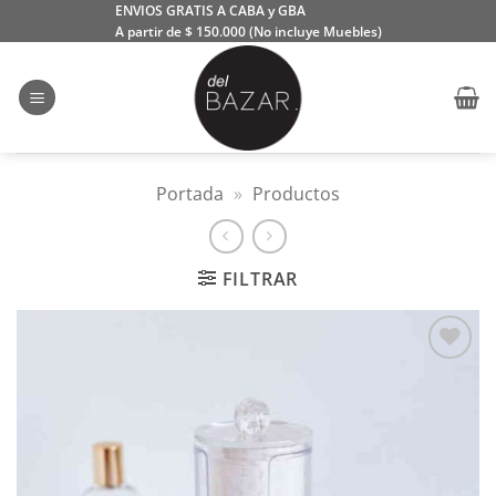
Saltar
ENVIOS GRATIS A CABA y GBA
A partir de $ 150.000 (No incluye Muebles)
al
contenido
Portada
»
Productos
FILTRAR
Añadir
a la
lista
de
deseos