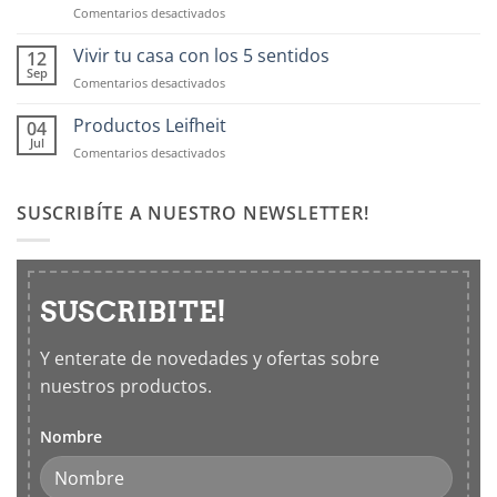
en
Comentarios desactivados
Contenedores
OXO:
Vivir tu casa con los 5 sentidos
12
Frascos
Sep
en
Comentarios desactivados
hermticos
Vivir
para
tu
Productos Leifheit
04
cocina
casa
Jul
en
Comentarios desactivados
con
Productos
los
Leifheit
5
SUSCRIBÍTE A NUESTRO NEWSLETTER!
sentidos
SUSCRIBITE!
Y enterate de novedades y ofertas sobre
nuestros productos.
Nombre