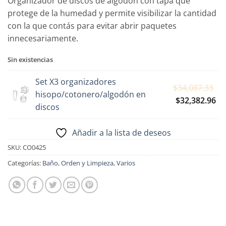
Organizador de discos de algodón con tapa que
protege de la humedad y permite visibilizar la cantidad
con la que contás para evitar abrir paquetes
innecesariamente.
Sin existencias
Set X3 organizadores
El
$
34,087.33
hisopo/cotonero/algodón en
pr
El
$
32,382.96
discos
or
pr
er
ac
Añadir a la lista de deseos
$3
es:
SKU:
CO0425
$3
Categorías:
Baño
,
Orden y Limpieza
,
Varios