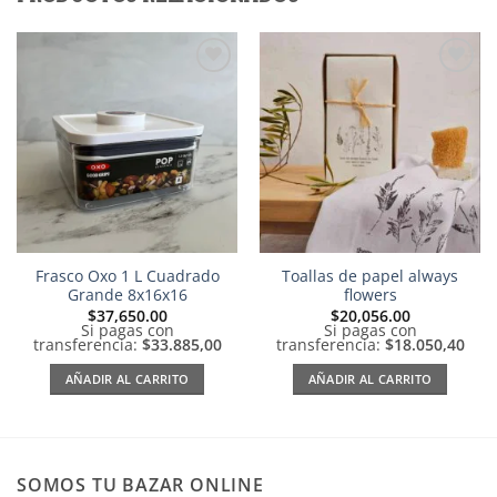
Añadir
Añadir
a la
a la
lista de
lista de
deseos
deseos
Frasco Oxo 1 L Cuadrado
Toallas de papel always
Grande 8x16x16
flowers
$
37,650.00
$
20,056.00
Si pagas con
Si pagas con
transferencia:
$33.885,00
transferencia:
$18.050,40
AÑADIR AL CARRITO
AÑADIR AL CARRITO
SOMOS TU BAZAR ONLINE