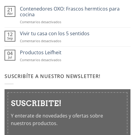
Contenedores OXO: Frascos hermticos para
21
Abr
cocina
en
Comentarios desactivados
Contenedores
OXO:
Vivir tu casa con los 5 sentidos
12
Frascos
Sep
en
Comentarios desactivados
hermticos
Vivir
para
tu
Productos Leifheit
04
cocina
casa
Jul
en
Comentarios desactivados
con
Productos
los
Leifheit
5
SUSCRIBÍTE A NUESTRO NEWSLETTER!
sentidos
SUSCRIBITE!
Y enterate de novedades y ofertas sobre
nuestros productos.