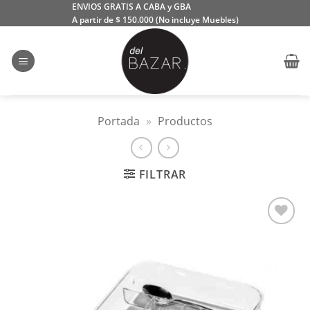
Saltar
ENVIOS GRATIS A CABA y GBA
A partir de $ 150.000 (No incluye Muebles)
al
contenido
Portada
»
Productos
FILTRAR
Añadir
a la
lista
de
deseos