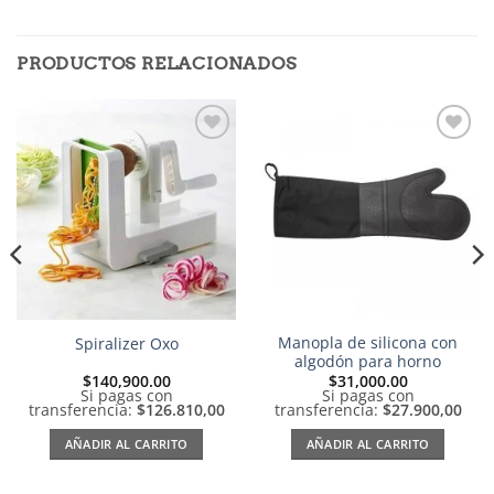
PRODUCTOS RELACIONADOS
Añadir
Añadir
a la
a la
lista de
lista de
deseos
deseos
Manopla de silicona con
Spiralizer Oxo
algodón para horno
$
140,900.00
$
31,000.00
io
Si pagas con
Si pagas con
al
transferencia:
$126.810,00
transferencia:
$27.900,00
535.00.
AÑADIR AL CARRITO
AÑADIR AL CARRITO