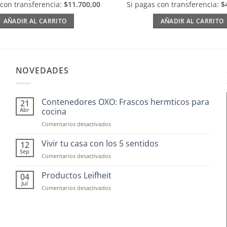
 con transferencia:
$11.700,00
Si pagas con transferencia:
$
AÑADIR AL CARRITO
AÑADIR AL CARRITO
NOVEDADES
Contenedores OXO: Frascos hermticos para
21
Abr
cocina
en
Comentarios desactivados
Contenedores
OXO:
Vivir tu casa con los 5 sentidos
12
Frascos
Sep
en
Comentarios desactivados
hermticos
Vivir
para
tu
Productos Leifheit
04
cocina
casa
Jul
en
Comentarios desactivados
con
Productos
los
Leifheit
5
sentidos