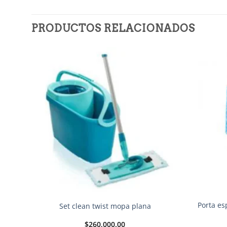
PRODUCTOS RELACIONADOS
Añadir
a la
lista de
deseos
Porta e
Set clean twist mopa plana
$
260,000.00