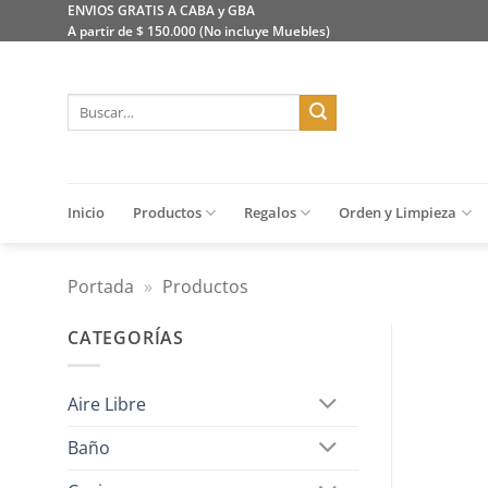
Saltar
ENVIOS GRATIS A CABA y GBA
A partir de $ 150.000 (No incluye Muebles)
al
contenido
Buscar
por:
Inicio
Productos
Regalos
Orden y Limpieza
Portada
»
Productos
CATEGORÍAS
Aire Libre
Baño