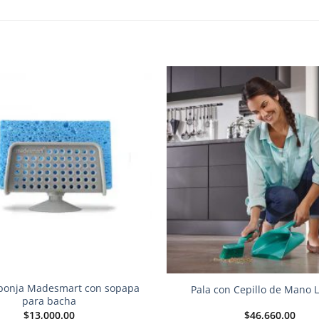
Añadir
a la
lista de
deseos
sponja Madesmart con sopapa
Pala con Cepillo de Mano L
para bacha
$
13,000.00
$
46,660.00