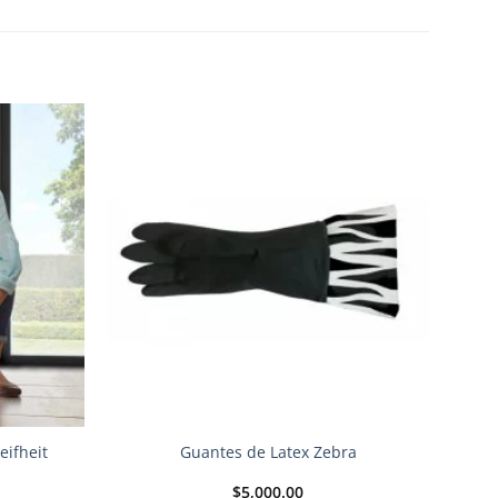
Añadir
Añadir
a la
a la
lista de
lista de
deseos
deseos
eifheit
Guantes de Latex Zebra
$
5,000.00