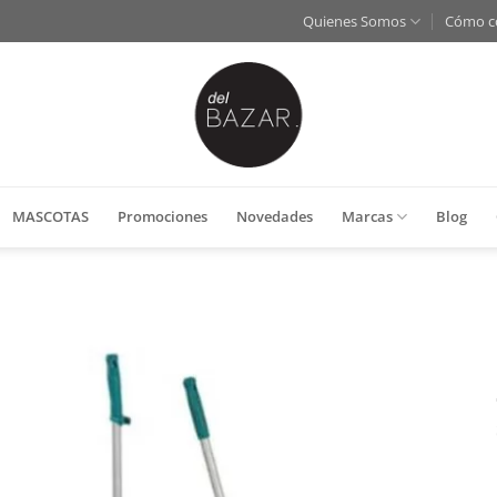
Quienes Somos
Cómo c
MASCOTAS
Promociones
Novedades
Marcas
Blog
Añadir
a la
lista
de
deseos