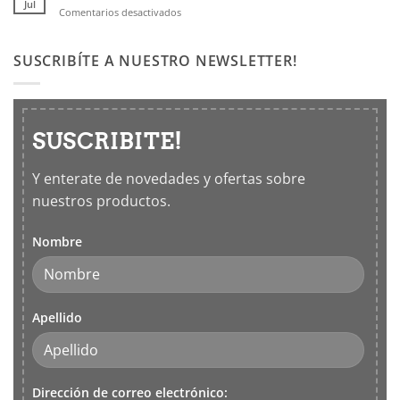
casa
Jul
en
Comentarios desactivados
con
Productos
los
Leifheit
5
SUSCRIBÍTE A NUESTRO NEWSLETTER!
sentidos
SUSCRIBITE!
Y enterate de novedades y ofertas sobre
nuestros productos.
Nombre
Apellido
Dirección de correo electrónico: