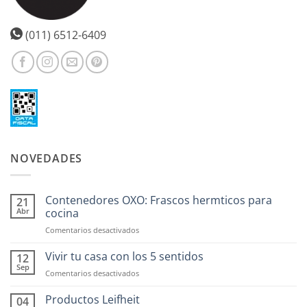
(011) 6512-6409
NOVEDADES
Contenedores OXO: Frascos hermticos para
21
Abr
cocina
en
Comentarios desactivados
Contenedores
OXO:
Vivir tu casa con los 5 sentidos
12
Frascos
Sep
en
Comentarios desactivados
hermticos
Vivir
para
tu
Productos Leifheit
04
cocina