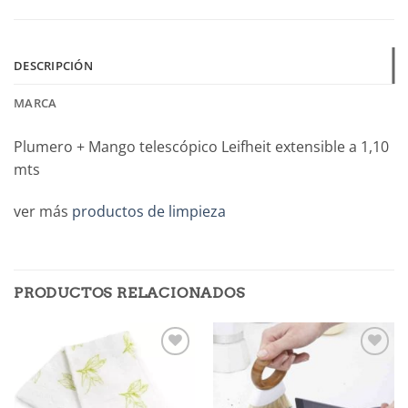
DESCRIPCIÓN
MARCA
Plumero + Mango telescópico Leifheit extensible a 1,10
mts
ver más
productos de limpieza
PRODUCTOS RELACIONADOS
Añadir
Añadir
a la
a la
lista de
lista de
deseos
deseos