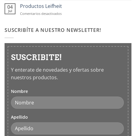
para
tu
Productos Leifheit
04
cocina
casa
Jul
en
Comentarios desactivados
con
Productos
los
Leifheit
5
SUSCRIBÍTE A NUESTRO NEWSLETTER!
sentidos
SUSCRIBITE!
Y enterate de novedades y ofertas sobre
nuestros productos.
Nombre
Apellido