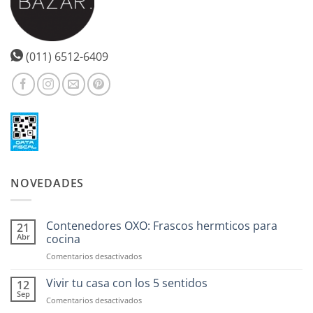
(011) 6512-6409
NOVEDADES
Contenedores OXO: Frascos hermticos para
21
Abr
cocina
en
Comentarios desactivados
Contenedores
OXO:
Vivir tu casa con los 5 sentidos
12
Frascos
Sep
en
Comentarios desactivados
hermticos
Vivir