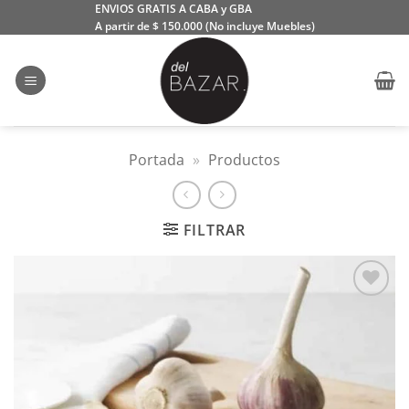
Saltar
ENVIOS GRATIS A CABA y GBA
A partir de $ 150.000 (No incluye Muebles)
al
contenido
Portada
»
Productos
FILTRAR
Añadir
a la
lista
de
deseos