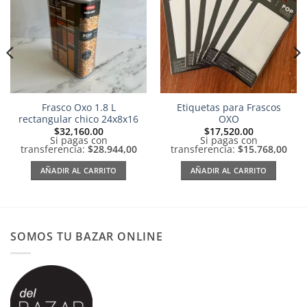
a la
a la
lista de
lista de
deseos
deseos
Frasco Oxo 1.8 L
Etiquetas para Frascos
rectangular chico 24x8x16
OXO
$
32,160.00
$
17,520.00
Si pagas con
Si pagas con
transferencia:
$28.944,00
transferencia:
$15.768,00
AÑADIR AL CARRITO
AÑADIR AL CARRITO
SOMOS TU BAZAR ONLINE