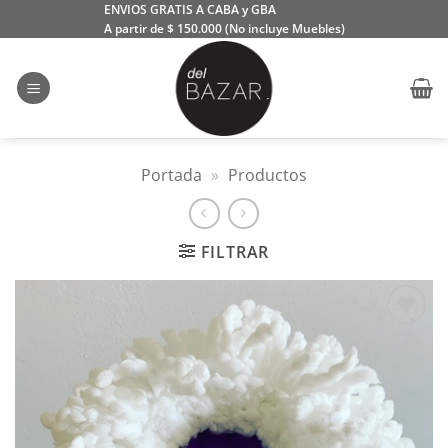
Saltar
ENVIOS GRATIS A CABA y GBA
A partir de $ 150.000 (No incluye Muebles)
al
contenido
Portada
»
Productos
FILTRAR
Añadir
a la
lista
de
deseos