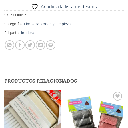
Añadir a la lista de deseos
SKU:
CO0017
Categorías:
Limpieza
,
Orden y Limpieza
Etiqueta:
limpieza
PRODUCTOS RELACIONADOS
Añadir
Añadir
a la
a la
lista de
lista de
deseos
deseos