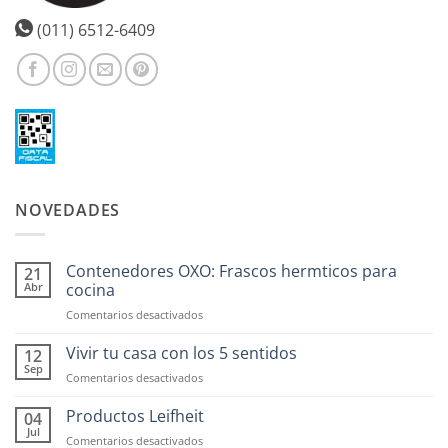
la
página
(011) 6512-6409
de
producto
NOVEDADES
Contenedores OXO: Frascos hermticos para
21
Abr
cocina
en
Comentarios desactivados
Contenedores
OXO:
Vivir tu casa con los 5 sentidos
12
Frascos
Sep
en
Comentarios desactivados
hermticos
Vivir
para
tu
Productos Leifheit
04
cocina
casa
Jul
en
Comentarios desactivados
con