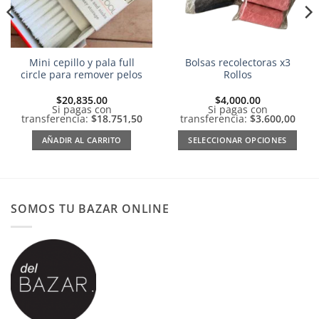
Mini cepillo y pala full
Bolsas recolectoras x3
circle para remover pelos
Rollos
$
20,835.00
$
4,000.00
Si pagas con
Si pagas con
transferencia:
$18.751,50
transferencia:
$3.600,00
AÑADIR AL CARRITO
SELECCIONAR OPCIONES
Este
producto
tiene
múltiples
SOMOS TU BAZAR ONLINE
variantes.
Las
opciones
se
pueden
elegir
en