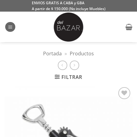
Saltar
ENVIOS GRATIS A CABA y GBA
A partir de $ 150.000 (No incluye Muebles)
al
contenido
Portada
»
Productos
FILTRAR
Añadir
a la
lista
de
deseos