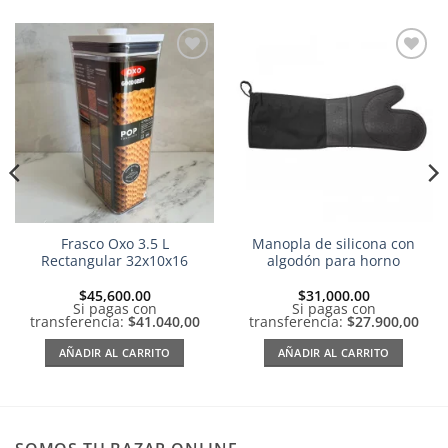
Añadir
Añadir
a la
a la
lista de
lista de
deseos
deseos
Frasco Oxo 3.5 L
Manopla de silicona con
Rectangular 32x10x16
algodón para horno
$
45,600.00
$
31,000.00
Si pagas con
Si pagas con
transferencia:
$41.040,00
transferencia:
$27.900,00
AÑADIR AL CARRITO
AÑADIR AL CARRITO