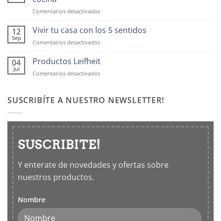
en
Comentarios desactivados
Contenedores
OXO:
Vivir tu casa con los 5 sentidos
12
Frascos
Sep
en
Comentarios desactivados
hermticos
Vivir
para
tu
Productos Leifheit
04
cocina
casa
Jul
en
Comentarios desactivados
con
Productos
los
Leifheit
5
SUSCRIBÍTE A NUESTRO NEWSLETTER!
sentidos
SUSCRIBITE!
Y enterate de novedades y ofertas sobre
nuestros productos.
Nombre