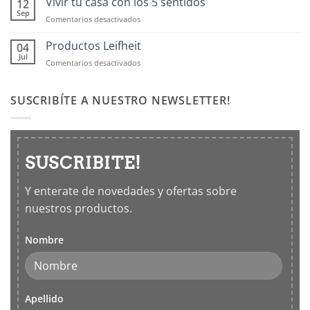
Vivir tu casa con los 5 sentidos
12
Frascos
Sep
en
Comentarios desactivados
hermticos
Vivir
para
tu
Productos Leifheit
04
cocina
casa
Jul
en
Comentarios desactivados
con
Productos
los
Leifheit
5
SUSCRIBÍTE A NUESTRO NEWSLETTER!
sentidos
SUSCRIBITE!
Y enterate de novedades y ofertas sobre
nuestros productos.
Nombre
Apellido