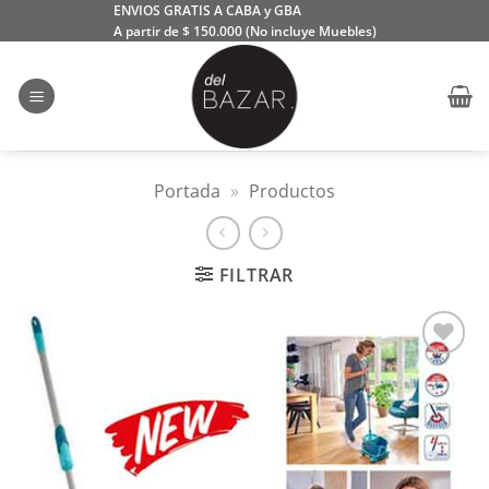
Saltar
ENVIOS GRATIS A CABA y GBA
A partir de $ 150.000 (No incluye Muebles)
al
contenido
Portada
»
Productos
FILTRAR
Añadir
a la
lista
de
deseos