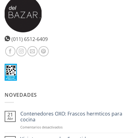
(011) 6512-6409
NOVEDADES
Contenedores OXO: Frascos hermticos para
21
Abr
cocina
en
Comentarios desactivados
Contenedores
OXO: