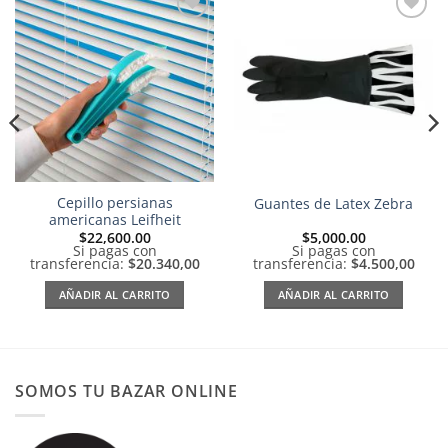
Añadir
Añadir
a la
a la
lista de
lista de
deseos
deseos
Cepillo persianas
Guantes de Latex Zebra
americanas Leifheit
$
22,600.00
$
5,000.00
Si pagas con
Si pagas con
transferencia:
$20.340,00
transferencia:
$4.500,00
AÑADIR AL CARRITO
AÑADIR AL CARRITO
SOMOS TU BAZAR ONLINE