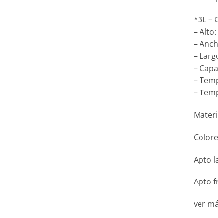
*3L – 
– Alto
– Anc
– Larg
– Capa
– Tem
– Temp
Materi
Colore
Apto l
Apto f
ver m