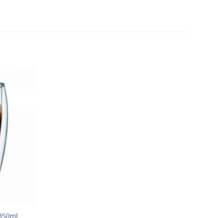
Añadir
a la
lista de
deseos
 350ml