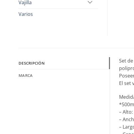
Vajilla
Varios
Set de
DESCRIPCIÓN
polipr
Poseen
MARCA
El set
Medid
*500ml
– Alto
– Anc
– Larg