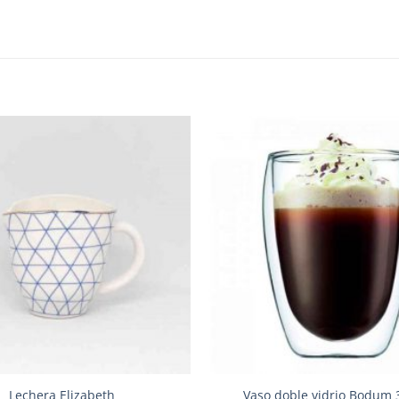
Añadir
a la
lista de
deseos
Lechera Elizabeth
Vaso doble vidrio Bodum