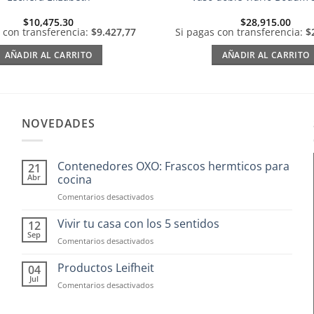
$
10,475.30
$
28,915.00
 con transferencia:
$9.427,77
Si pagas con transferencia:
$
AÑADIR AL CARRITO
AÑADIR AL CARRITO
NOVEDADES
Contenedores OXO: Frascos hermticos para
21
Abr
cocina
en
Comentarios desactivados
Contenedores
OXO:
Vivir tu casa con los 5 sentidos
12
Frascos
Sep
en
Comentarios desactivados
hermticos
Vivir
para
tu
Productos Leifheit
04
cocina
casa
Jul
en
Comentarios desactivados
con
Productos
los
Leifheit
5