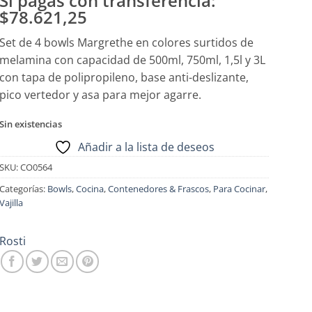
Si pagas con transferencia:
$78.621,25
Set de 4 bowls Margrethe en colores surtidos de
melamina con capacidad de 500ml, 750ml, 1,5l y 3L
con tapa de polipropileno, base anti-deslizante,
pico vertedor y asa para mejor agarre.
Sin existencias
Añadir a la lista de deseos
SKU:
CO0564
Categorías:
Bowls
,
Cocina
,
Contenedores & Frascos
,
Para Cocinar
,
Vajilla
Rosti