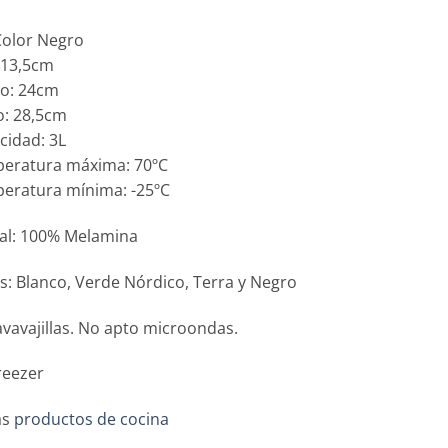
Color Negro
: 13,5cm
ho: 24cm
o: 28,5cm
cidad: 3L
peratura máxima: 70ºC
eratura mínima: -25ºC
al: 100% Melamina
s: Blanco, Verde Nórdico, Terra y Negro
avavajillas. No apto microondas.
reezer
ás
productos de cocina