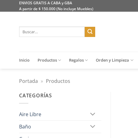
Saltar
ENVIOS GRATIS A CABA y GBA
A partir de $ 150.000 (No incluye Muebles)
al
contenido
Buscar
por:
Inicio
Productos
Regalos
Orden y Limpieza
Portada
»
Productos
CATEGORÍAS
Aire Libre
Baño