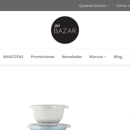
Quienes Somos
Cómo c
MASCOTAS
Promociones
Novedades
Marcas
Blog
Añadir
a la
lista
de
deseos