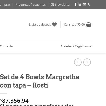
omprar
Preguntas frecuentes
Newsletter
Lista de deseos
Carrito /
$
0.00
Contacto
Acceder / Registrarse
Set de 4 Bowls Margrethe
con tapa – Rosti
87,356.94
$