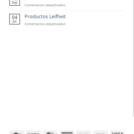
Frascos
Sep
en
Comentarios desactivados
hermticos
Vivir
para
tu
Productos Leifheit
04
cocina
casa
Jul
en
Comentarios desactivados
con
Productos
los
Leifheit
5
sentidos