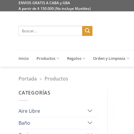
Saltar
ENVIOS GRATIS A CABA y GBA
A partir de $ 150.000 (No incluye Muebles)
al
contenido
Buscar
por:
Inicio
Productos
Regalos
Orden y Limpieza
Portada
»
Productos
CATEGORÍAS
Aire Libre
Baño