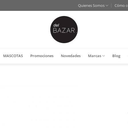
Quienes Somos
Cómo c
MASCOTAS
Promociones
Novedades
Marcas
Blog
Añadir
a la
lista
de
deseos