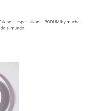
7 tiendas especializadas BODUM® y muchas
odo el mundo.
Añadir
a la
lista de
deseos