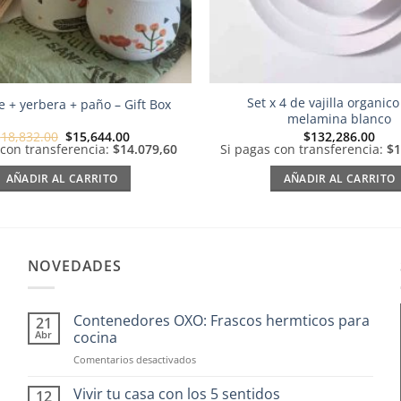
Set x 4 de vajilla organico
e + yerbera + paño – Gift Box
melamina blanco
El
El
$
18,832.00
$
15,644.00
$
132,286.00
precio
precio
 con transferencia:
$14.079,60
Si pagas con transferencia:
$1
original
actual
era:
es:
AÑADIR AL CARRITO
AÑADIR AL CARRITO
$18,832.00.
$15,644.00.
NOVEDADES
Contenedores OXO: Frascos hermticos para
21
Abr
cocina
en
Comentarios desactivados
Contenedores
OXO:
Vivir tu casa con los 5 sentidos
12