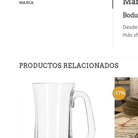
Mar
MARCA
Bod
Desde 
más sh
PRODUCTOS RELACIONADOS
-17%
Añadir
a la
lista de
deseos