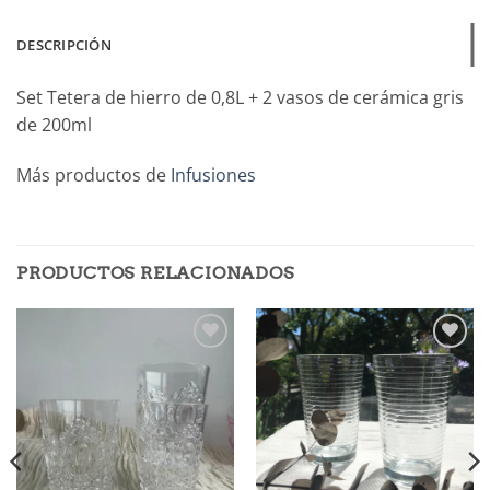
DESCRIPCIÓN
Set Tetera de hierro de 0,8L + 2 vasos de cerámica gris
de 200ml
Más productos de
Infusiones
PRODUCTOS RELACIONADOS
Añadir
Añadir
a la
a la
lista de
lista de
deseos
deseos