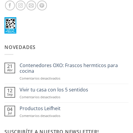
NOVEDADES
Contenedores OXO: Frascos hermticos para
21
Abr
cocina
en
Comentarios desactivados
Contenedores
OXO:
Vivir tu casa con los 5 sentidos
12
Frascos
Sep
en
Comentarios desactivados
hermticos
Vivir
para
tu
Productos Leifheit
04
cocina
casa
Jul
en
Comentarios desactivados
con
Productos
los
Leifheit
5
SUSCRIBÍTE A NUESTRO NEWSLETTER!
sentidos