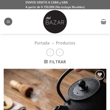
Saltar
ENVIOS GRATIS A CABA y GBA
A partir de $ 150.000 (No incluye Muebles)
al
contenido
Portada
»
Productos
FILTRAR
Añadir
a la
lista
de
deseos