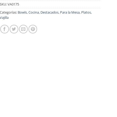
SKU:
VA0175
Categorías:
Bowls
,
Cocina
,
Destacados
,
Para la Mesa
,
Platos
,
Vajilla