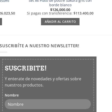
Set x6 Plato de postre Sakura gris con
 350ml
borde blanco
$
126,000.00
26.023,50
Si pagas con transferencia:
$113.400,00
AÑADIR AL CARRITO
SUSCRIBÍTE A NUESTRO NEWSLETTER!
SUSCRIBITE!
Y enterate de novedades y ofertas sobre
nuestros productos.
Nombre