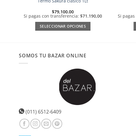
Termo Sakura clásico 1Lt
$
79,100.00
Si pagas con transferencia:
$71.190,00
Si pagas
SELECCIONAR OPCIONES
Este
producto
tiene
múltiples
SOMOS TU BAZAR ONLINE
variantes.
Las
opciones
se
pueden
elegir
en
la
(011) 6512-6409
página
de
producto