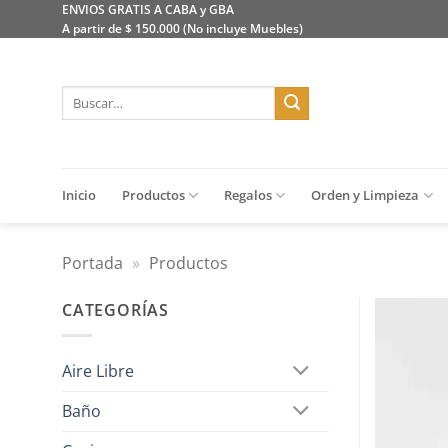
Saltar
ENVIOS GRATIS A CABA y GBA
A partir de $ 150.000 (No incluye Muebles)
al
contenido
Buscar
por:
Inicio
Productos
Regalos
Orden y Limpieza
Portada
»
Productos
CATEGORÍAS
Aire Libre
Baño