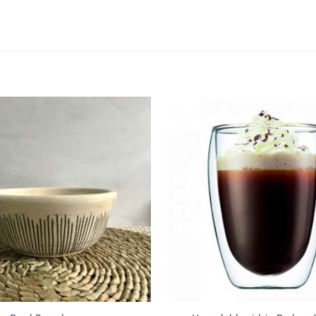
Añadir
a la
lista de
deseos