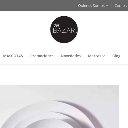
Quienes Somos
Cómo c
MASCOTAS
Promociones
Novedades
Marcas
Blog
Añadir
a la
lista
de
deseos