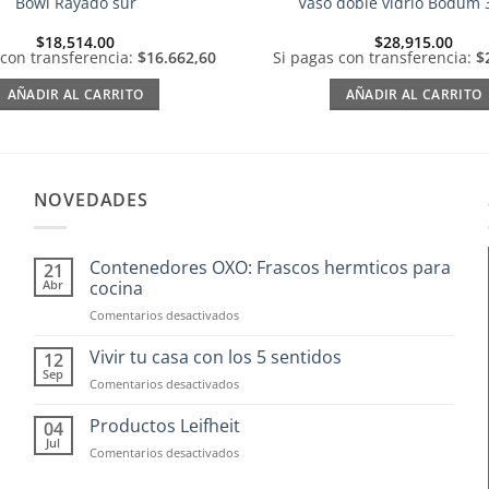
Bowl Rayado sur
Vaso doble vidrio Bodum
$
18,514.00
$
28,915.00
 con transferencia:
$16.662,60
Si pagas con transferencia:
$
AÑADIR AL CARRITO
AÑADIR AL CARRITO
NOVEDADES
Contenedores OXO: Frascos hermticos para
21
Abr
cocina
en
Comentarios desactivados
Contenedores
OXO:
Vivir tu casa con los 5 sentidos
12
Frascos
Sep
en
Comentarios desactivados
hermticos
Vivir
para
tu
Productos Leifheit
04
cocina
casa
Jul
en
Comentarios desactivados
con
Productos
los
Leifheit