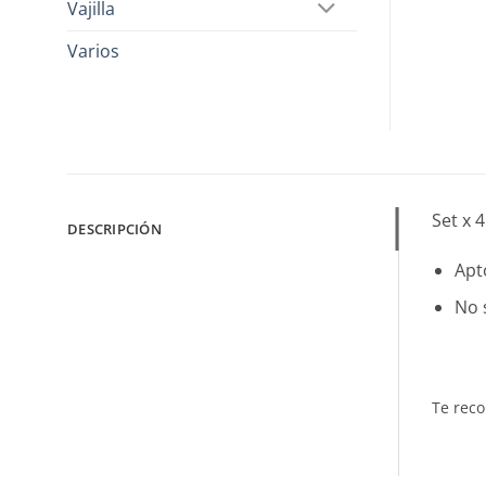
Vajilla
Varios
Set x 
DESCRIPCIÓN
Apto
No 
Te re