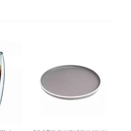
Añadir
Añadir
a la
a la
lista de
lista de
deseos
deseos