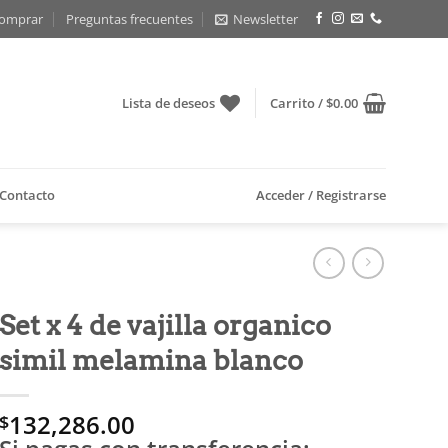
omprar
Preguntas frecuentes
Newsletter
Lista de deseos
Carrito /
$
0.00
Contacto
Acceder / Registrarse
Set x 4 de vajilla organico
simil melamina blanco
132,286.00
$