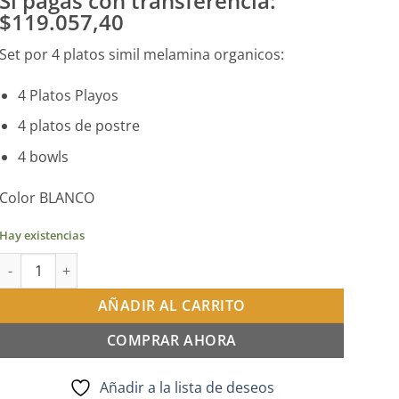
Si pagas con transferencia:
$119.057,40
Set por 4 platos simil melamina organicos:
4 Platos Playos
4 platos de postre
4 bowls
Color BLANCO
Hay existencias
Set x 4 de vajilla organico simil melamina blanco cantidad
AÑADIR AL CARRITO
COMPRAR AHORA
Añadir a la lista de deseos