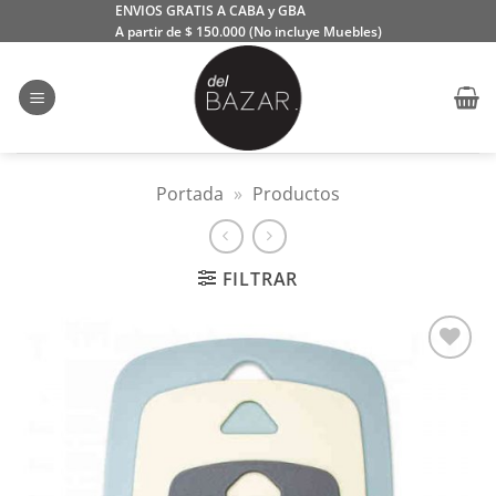
Saltar
ENVIOS GRATIS A CABA y GBA
A partir de $ 150.000 (No incluye Muebles)
al
contenido
Portada
»
Productos
FILTRAR
Añadir
a la
lista
de
deseos