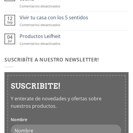
en
Comentarios desactivados
Contenedores
OXO:
Vivir tu casa con los 5 sentidos
12
Frascos
Sep
en
Comentarios desactivados
hermticos
Vivir
para
tu
Productos Leifheit
04
cocina
casa
Jul
en
Comentarios desactivados
con
Productos
los
Leifheit
5
SUSCRIBÍTE A NUESTRO NEWSLETTER!
sentidos
SUSCRIBITE!
Y enterate de novedades y ofertas sobre
nuestros productos.
Nombre