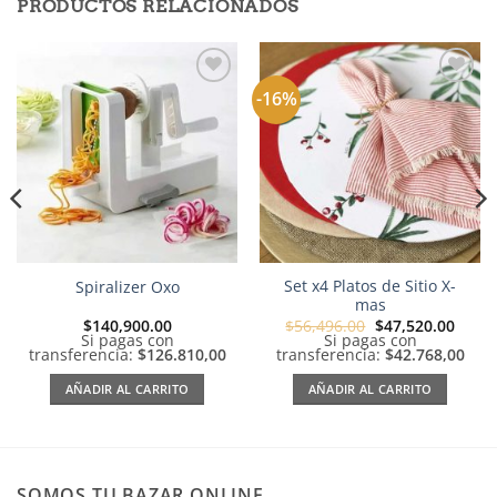
PRODUCTOS RELACIONADOS
-16%
Añadir
Añadir
a la
a la
lista de
lista de
deseos
deseos
Set x4 Platos de Sitio X-
Spiralizer Oxo
mas
El
El
$
140,900.00
$
56,496.00
$
47,520.00
precio
preci
Si pagas con
Si pagas con
original
actua
transferencia:
$126.810,00
transferencia:
$42.768,00
era:
es:
$56,496.00.
$47,5
AÑADIR AL CARRITO
AÑADIR AL CARRITO
SOMOS TU BAZAR ONLINE