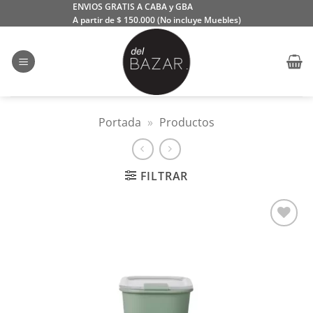
Saltar
ENVIOS GRATIS A CABA y GBA
A partir de $ 150.000 (No incluye Muebles)
al
contenido
Portada
»
Productos
FILTRAR
Añadir
a la
lista
de
deseos