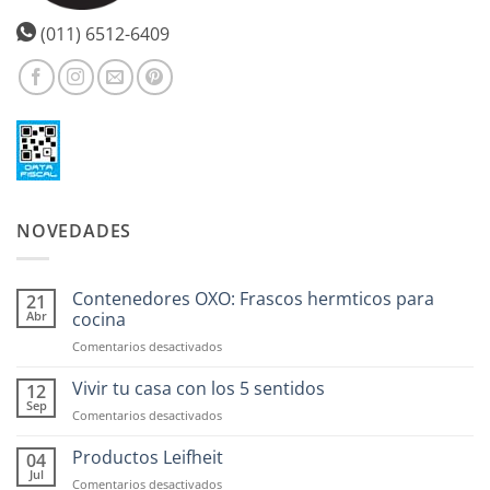
(011) 6512-6409
NOVEDADES
Contenedores OXO: Frascos hermticos para
21
Abr
cocina
en
Comentarios desactivados
Contenedores
OXO:
Vivir tu casa con los 5 sentidos
12
Frascos
Sep
en
Comentarios desactivados
hermticos
Vivir
para
tu
Productos Leifheit
04
cocina
casa
Jul
en
Comentarios desactivados
con