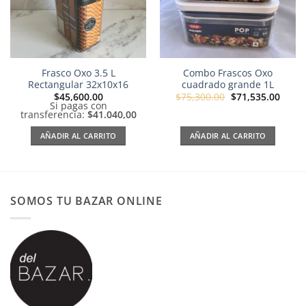
Frasco Oxo 3.5 L
Combo Frascos Oxo
Rectangular 32x10x16
cuadrado grande 1L
El
El
$
45,600.00
$
75,300.00
$
71,535.00
precio
preci
Si pagas con
original
actua
transferencia:
$41.040,00
era:
es:
$75,300.00.
$71,5
AÑADIR AL CARRITO
AÑADIR AL CARRITO
SOMOS TU BAZAR ONLINE