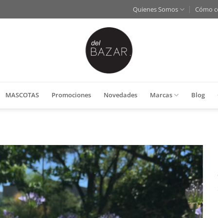
Quienes Somos
Cómo c
MASCOTAS
Promociones
Novedades
Marcas
Blog
Añadir
a la
lista
de
deseos