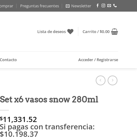
omprar
Preguntas frecuentes
Newsletter
Lista de deseos
Carrito /
$
0.00
Contacto
Acceder / Registrarse
Set x6 vasos snow 280ml
11,331.52
$
Si pagas con transferencia:
$10.198,37