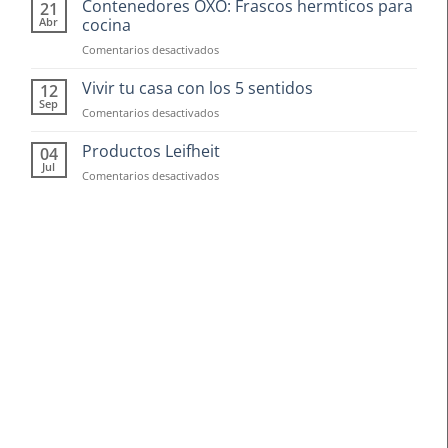
Contenedores OXO: Frascos hermticos para
21
Abr
cocina
en
Comentarios desactivados
Contenedores
OXO:
Vivir tu casa con los 5 sentidos
12
Frascos
Sep
en
Comentarios desactivados
hermticos
Vivir
para
tu
Productos Leifheit
04
cocina
casa
Jul
en
Comentarios desactivados
con
Productos
los
Leifheit
5
sentidos