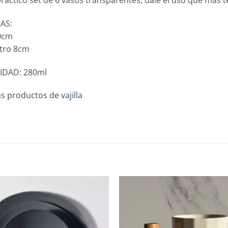
AS:
0cm
tro 8cm
IDAD: 280ml
ás
productos de vajilla
Añadir
a la
lista de
deseos