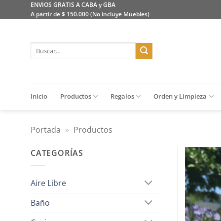
Saltar
ENVIOS GRATIS A CABA y GBA
A partir de $ 150.000 (No incluye Muebles)
al
contenido
Buscar
por:
Inicio
Productos
Regalos
Orden y Limpieza
Portada
»
Productos
CATEGORÍAS
Aire Libre
Baño