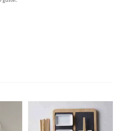
Añadir
Añadir
a la
a la
lista de
lista de
deseos
deseos