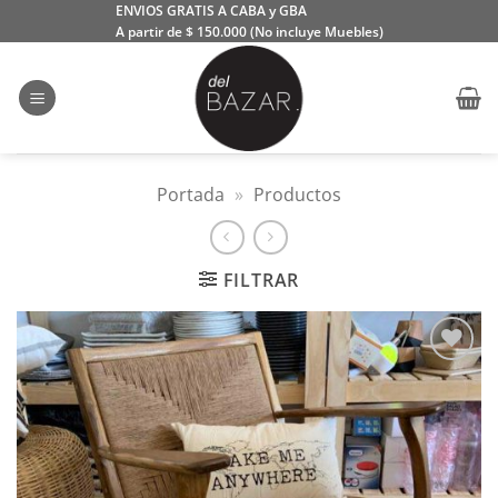
Saltar
ENVIOS GRATIS A CABA y GBA
A partir de $ 150.000 (No incluye Muebles)
al
contenido
Portada
»
Productos
FILTRAR
Añadir
a la
lista
de
deseos