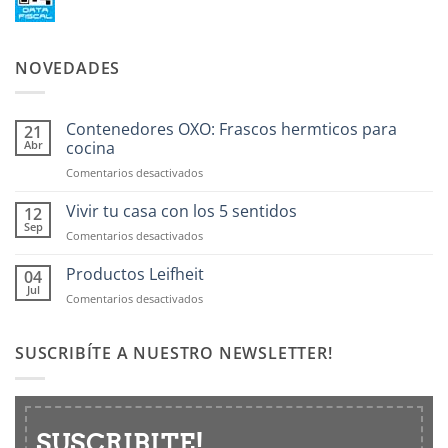
NOVEDADES
Contenedores OXO: Frascos hermticos para
21
Abr
cocina
en
Comentarios desactivados
Contenedores
OXO:
Vivir tu casa con los 5 sentidos
12
Frascos
Sep
en
Comentarios desactivados
hermticos
Vivir
para
tu
Productos Leifheit
04
cocina
casa
Jul
en
Comentarios desactivados
con
Productos
los
Leifheit
5
SUSCRIBÍTE A NUESTRO NEWSLETTER!
sentidos
SUSCRIBITE!