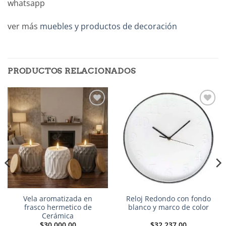
whatsapp
ver más
muebles y productos de decoración
PRODUCTOS RELACIONADOS
Añadir
Añadir
a la
a la
lista de
lista de
deseos
deseos
Vela aromatizada en
Reloj Redondo con fondo
frasco hermetico de
blanco y marco de color
Cerámica
$
30,000.00
$
32,237.00