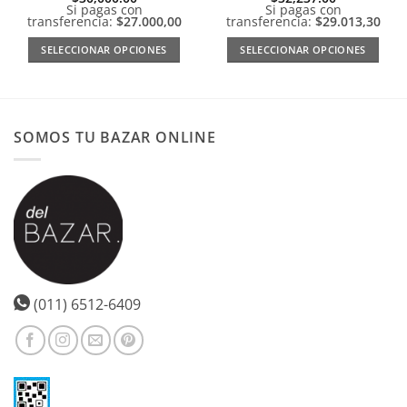
Si pagas con
Si pagas con
transferencia:
$27.000,00
transferencia:
$29.013,30
SELECCIONAR OPCIONES
SELECCIONAR OPCIONES
Este
Este
producto
producto
tiene
tiene
múltiples
múltiples
SOMOS TU BAZAR ONLINE
variantes.
variantes.
Las
Las
opciones
opciones
se
se
pueden
pueden
elegir
elegir
en
en
la
la
página
página
(011) 6512-6409
de
de
producto
producto