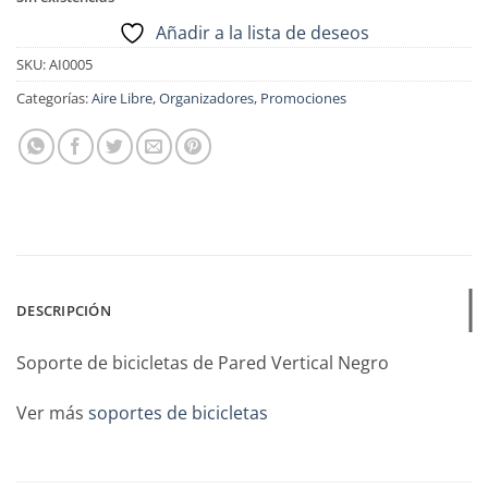
$3,458.03.
$1,872.00.
Añadir a la lista de deseos
SKU:
AI0005
Categorías:
Aire Libre
,
Organizadores
,
Promociones
DESCRIPCIÓN
Soporte de bicicletas de Pared Vertical Negro
Ver más
soportes de bicicletas