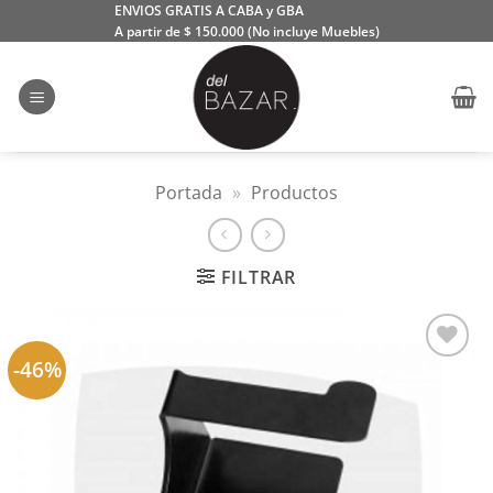
Saltar
ENVIOS GRATIS A CABA y GBA
A partir de $ 150.000 (No incluye Muebles)
al
contenido
Portada
»
Productos
FILTRAR
-46%
Añadir
a la
lista
de
deseos