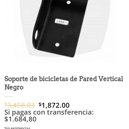
Soporte de bicicletas de Pared Vertical
Negro
El
El
3,458.03
1,872.00
$
$
precio
precio
Si pagas con transferencia:
original
actual
$1.684,80
era:
es:
Sin existencias