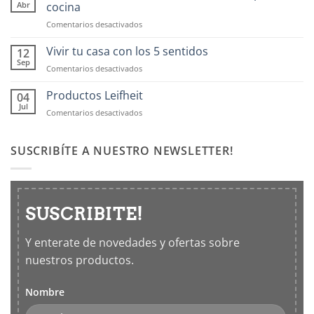
Abr
cocina
en
Comentarios desactivados
Contenedores
OXO:
Vivir tu casa con los 5 sentidos
12
Frascos
Sep
en
Comentarios desactivados
hermticos
Vivir
para
tu
Productos Leifheit
04
cocina
casa
Jul
en
Comentarios desactivados
con
Productos
los
Leifheit
5
SUSCRIBÍTE A NUESTRO NEWSLETTER!
sentidos
SUSCRIBITE!
Y enterate de novedades y ofertas sobre
nuestros productos.
Nombre