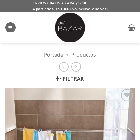
Saltar
ENVIOS GRATIS A CABA y GBA
A partir de $ 150.000 (No incluye Muebles)
al
contenido
Portada
»
Productos
FILTRAR
Añadir
a la
lista
de
deseos