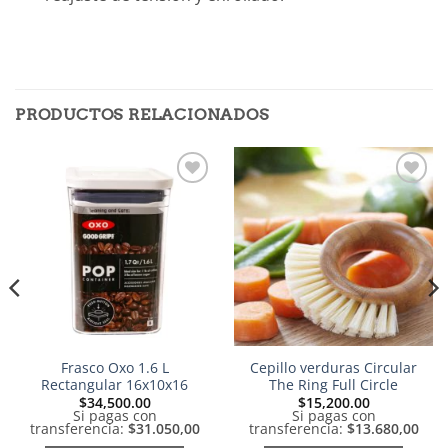
PRODUCTOS RELACIONADOS
Añadir
Añadir
a la
a la
lista de
lista de
deseos
deseos
Frasco Oxo 1.6 L
Cepillo verduras Circular
Rectangular 16x10x16
The Ring Full Circle
$
34,500.00
$
15,200.00
Si pagas con
Si pagas con
transferencia:
$31.050,00
transferencia:
$13.680,00