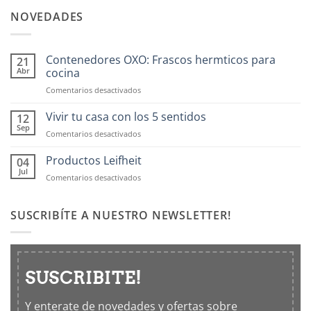
NOVEDADES
Contenedores OXO: Frascos hermticos para
21
Abr
cocina
en
Comentarios desactivados
Contenedores
OXO:
Vivir tu casa con los 5 sentidos
12
Frascos
Sep
en
Comentarios desactivados
hermticos
Vivir
para
tu
Productos Leifheit
04
cocina
casa
Jul
en
Comentarios desactivados
con
Productos
los
Leifheit
5
SUSCRIBÍTE A NUESTRO NEWSLETTER!
sentidos
SUSCRIBITE!
Y enterate de novedades y ofertas sobre