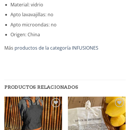
Material: vidrio
Apto lavavajillas: no
Apto microondas: no
Origen: China
Más
productos de la categoría INFUSIONES
PRODUCTOS RELACIONADOS
Añadir
Añadir
a la
a la
lista de
lista de
deseos
deseos