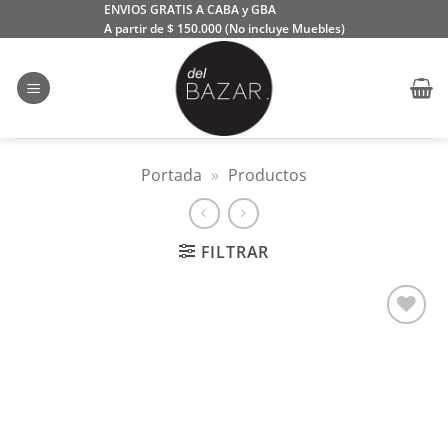
Saltar
ENVIOS GRATIS A CABA y GBA
A partir de $ 150.000 (No incluye Muebles)
al
contenido
Portada
»
Productos
FILTRAR
Añadir
a la
lista
de
deseos