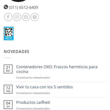
(011) 6512-6409
NOVEDADES
Contenedores OXO: Frascos hermticos para
21
Abr
cocina
en
Comentarios desactivados
Contenedores
OXO:
Vivir tu casa con los 5 sentidos
12
Frascos
Sep
en
Comentarios desactivados
hermticos
Vivir
para
tu
Productos Leifheit
04
cocina
casa
Jul
en
Comentarios desactivados
con