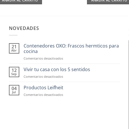
AÑADIR AL CARRITO
AÑADIR AL CARRITO
NOVEDADES
Contenedores OXO: Frascos hermticos para
21
Abr
cocina
en
Comentarios desactivados
Contenedores
OXO:
Vivir tu casa con los 5 sentidos
12
Frascos
Sep
en
Comentarios desactivados
hermticos
Vivir
para
tu
Productos Leifheit
04
cocina
casa
Jul
en
Comentarios desactivados
con
Productos
los
Leifheit
5
sentidos