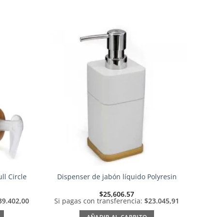
Añadir
Añadir
a la
a la
lista de
lista de
deseos
deseos
l Circle
Dispenser de jabón líquido Polyresin
$
25,606.57
39.402,00
Si pagas con transferencia:
$23.045,91