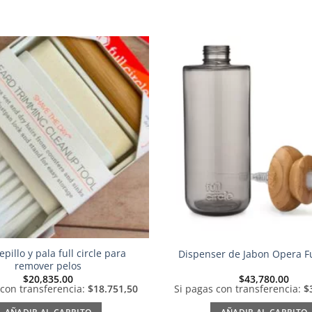
Añadir
a la
lista de
deseos
epillo y pala full circle para
Dispenser de Jabon Opera Ful
remover pelos
$
20,835.00
$
43,780.00
 con transferencia:
$18.751,50
Si pagas con transferencia:
$