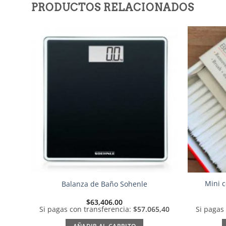
PRODUCTOS RELACIONADOS
Añadir
a la
lista de
deseos
Mini c
Balanza de Baño Sohenle
$
63,406.00
Si pagas con transferencia:
$57.065,40
Si pagas