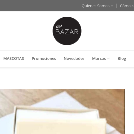
Quienes Somos
Cómo c
MASCOTAS
Promociones
Novedades
Marcas
Blog
Añadir
a la
lista
de
deseos