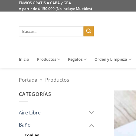
Saltar
ENVIOS GRATIS A CABA y GBA
A partir de $ 150.000 (No incluye Muebles)
al
contenido
Buscar
por:
Inicio
Productos
Regalos
Orden y Limpieza
Portada
»
Productos
CATEGORÍAS
Aire Libre
Baño
Toallas