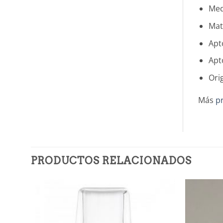
Med
Mat
Apto
Apt
Ori
Más
pr
PRODUCTOS RELACIONADOS
Añadir
a la
lista de