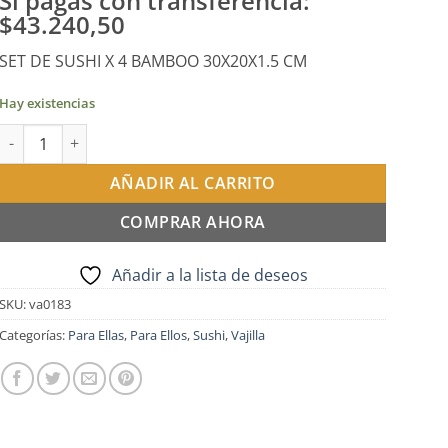
Si pagas con transferencia:
$43.240,50
SET DE SUSHI X 4 BAMBOO 30X20X1.5 CM
Hay existencias
Set de sushi para 4 bamboo 32x20cm- Blanco cantidad
AÑADIR AL CARRITO
COMPRAR AHORA
Añadir a la lista de deseos
SKU:
va0183
Categorías:
Para Ellas
,
Para Ellos
,
Sushi
,
Vajilla