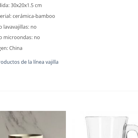
ida: 30x20x1.5 cm
erial: cerámica-bamboo
 lavavajillas: no
o microondas: no
gen: China
oductos de la línea vajilla
Añadir
a la
lista de