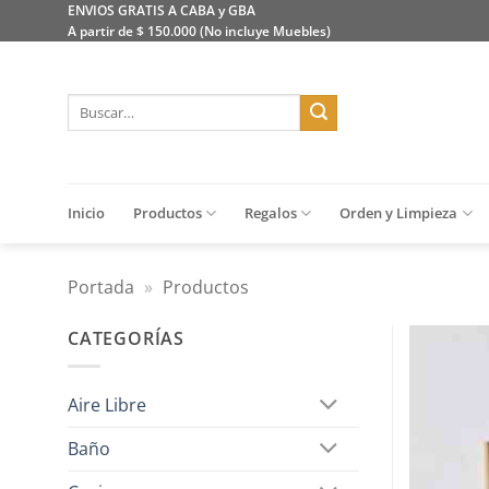
Saltar
ENVIOS GRATIS A CABA y GBA
A partir de $ 150.000 (No incluye Muebles)
al
contenido
Buscar
por:
Inicio
Productos
Regalos
Orden y Limpieza
Portada
»
Productos
CATEGORÍAS
Aire Libre
Baño