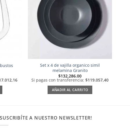
deseos
deseos
Set x 4 de vajilla organico simil
obustos
melamina Granito
$
132,286.00
17.012,16
Si pagas con transferencia:
$119.057,40
AÑADIR AL CARRITO
SUSCRIBÍTE A NUESTRO NEWSLETTER!