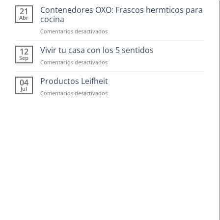
Contenedores OXO: Frascos hermticos para
21
Abr
cocina
en
Comentarios desactivados
Contenedores
OXO:
Vivir tu casa con los 5 sentidos
12
Frascos
Sep
en
Comentarios desactivados
hermticos
Vivir
para
tu
Productos Leifheit
04
cocina
casa
Jul
en
Comentarios desactivados
con
Productos
los
Leifheit
5
sentidos