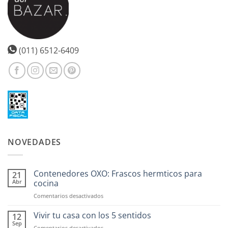
(011) 6512-6409
NOVEDADES
Contenedores OXO: Frascos hermticos para
21
Abr
cocina
en
Comentarios desactivados
Contenedores
OXO:
Vivir tu casa con los 5 sentidos
12
Frascos
Sep
en
Comentarios desactivados