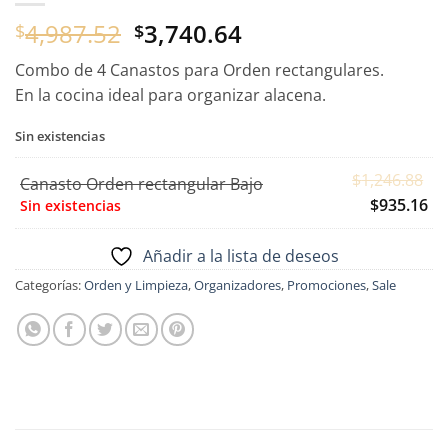
El
El
4,987.52
3,740.64
$
$
precio
precio
Combo de 4 Canastos para Orden rectangulares.
original
actual
En la cocina ideal para organizar alacena.
era:
es:
$4,987.52.
$3,740.64.
Sin existencias
El
$
1,246.88
Canasto Orden rectangular Bajo
pr
El
$
935.16
Sin existencias
or
pr
er
ac
Añadir a la lista de deseos
$1
es:
Categorías:
Orden y Limpieza
,
Organizadores
,
Promociones
,
Sale
$9