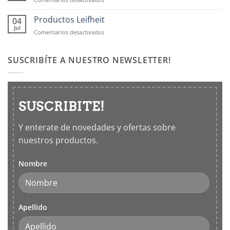
hermticos
Vivir
para
tu
Productos Leifheit
04
cocina
casa
Jul
en
Comentarios desactivados
con
Productos
los
Leifheit
5
SUSCRIBÍTE A NUESTRO NEWSLETTER!
sentidos
SUSCRIBITE!
Y enterate de novedades y ofertas sobre
nuestros productos.
Nombre
Apellido