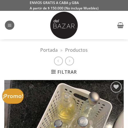
Saltar
ENVIOS GRATIS A CABA y GBA
A partir de $ 150.000 (No incluye Muebles)
al
contenido
Portada
»
Productos
FILTRAR
¡Promo!
Añadir
a la
lista
de
deseos