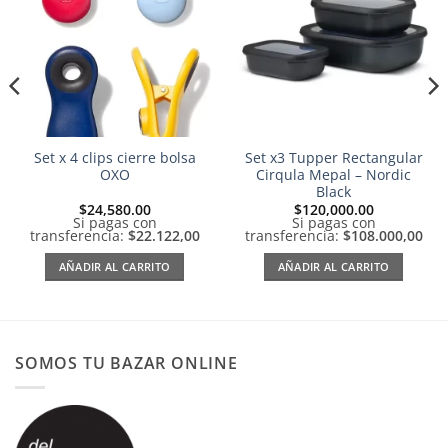
a la
a la
lista de
lista de
deseos
deseos
Set x 4 clips cierre bolsa
Set x3 Tupper Rectangular
OXO
Cirqula Mepal – Nordic
Black
$
24,580.00
$
120,000.00
Si pagas con
Si pagas con
transferencia:
$22.122,00
transferencia:
$108.000,00
AÑADIR AL CARRITO
AÑADIR AL CARRITO
SOMOS TU BAZAR ONLINE