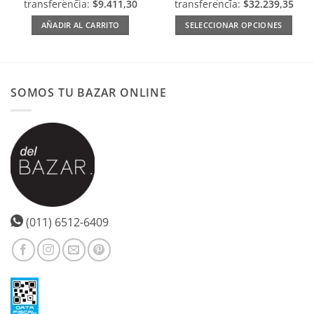
transferencia:
$9.411,30
transferencia:
$32.239,35
AÑADIR AL CARRITO
SELECCIONAR OPCIONES
Este
producto
tiene
múltiples
SOMOS TU BAZAR ONLINE
variantes.
Las
opciones
se
pueden
elegir
en
la
página
(011) 6512-6409
de
producto