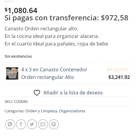
1,080.64
$
Si pagas con transferencia:
$972,58
Canasto Orden rectangular alto.
En la cocina ideal para organizar alacena.
En el cuarto Ideal para pañales, ropa de bebe
Sin existencias
El
4 x 3 en Canasto Contenedor
$
4,322.56
pr
El
Orden rectangular Alto
$
3,241.92
or
pr
er
ac
Añadir a la lista de deseos
$4
es:
SKU:
CO0045
$3
Categorías:
Orden y Limpieza
,
Organizadores