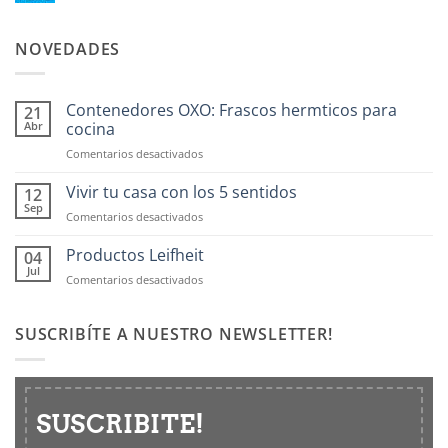
NOVEDADES
Contenedores OXO: Frascos hermticos para
21
Abr
cocina
en
Comentarios desactivados
Contenedores
OXO:
Vivir tu casa con los 5 sentidos
12
Frascos
Sep
en
Comentarios desactivados
hermticos
Vivir
para
tu
Productos Leifheit
04
cocina
casa
Jul
en
Comentarios desactivados
con
Productos
los
Leifheit
5
SUSCRIBÍTE A NUESTRO NEWSLETTER!
sentidos
SUSCRIBITE!