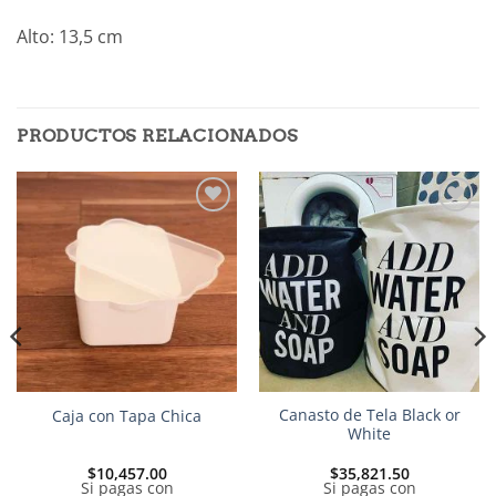
Alto: 13,5 cm
PRODUCTOS RELACIONADOS
Añadir
Añadir
a la
a la
lista de
lista de
deseos
deseos
Canasto de Tela Black or
Caja con Tapa Chica
White
$
10,457.00
$
35,821.50
Si pagas con
Si pagas con