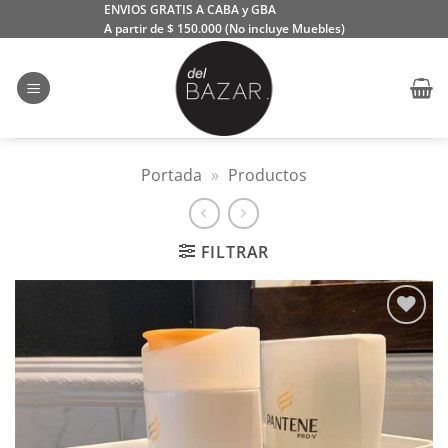
Saltar
ENVIOS GRATIS A CABA y GBA
A partir de $ 150.000 (No incluye Muebles)
al
contenido
Portada
»
Productos
FILTRAR
Añadir
a la
lista
de
deseos